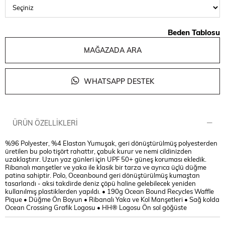
Beden Tablosu
MAĞAZADA ARA
WHATSAPP DESTEK
ÜRÜN ÖZELLIKLERI
%96 Polyester, %4 Elastan Yumuşak, geri dönüştürülmüş polyesterden
üretilen bu polo tişört rahattır, çabuk kurur ve nemi cildinizden
uzaklaştırır. Uzun yaz günleri için UPF 50+ güneş koruması ekledik.
Ribanalı manşetler ve yaka ile klasik bir tarza ve ayrıca üçlü düğme
patina sahiptir. Polo, Oceanbound geri dönüştürülmüş kumaştan
tasarlandı - aksi takdirde deniz çöpü haline gelebilecek yeniden
kullanılmış plastiklerden yapıldı. • 190g Ocean Bound Recycles Waffle
Pique • Düğme Ön Boyun • Ribanalı Yaka ve Kol Manşetleri • Sağ kolda
Ocean Crossing Grafik Logosu • HH® Logosu Ön sol göğüste