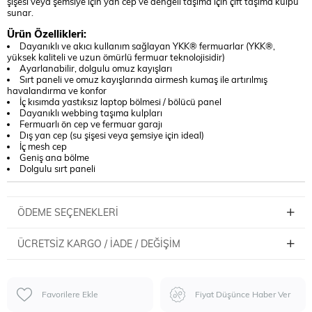
şişesi veya şemsiye için yan cep ve dengeli taşıma için çift taşıma kulpu
sunar.
Ürün Özellikleri:
Dayanıklı ve akıcı kullanım sağlayan YKK® fermuarlar (YKK®,
yüksek kaliteli ve uzun ömürlü fermuar teknolojisidir)
Ayarlanabilir, dolgulu omuz kayışları
Sırt paneli ve omuz kayışlarında airmesh kumaş ile artırılmış
havalandırma ve konfor
İç kısımda yastıksız laptop bölmesi / bölücü panel
Dayanıklı webbing taşıma kulpları
Fermuarlı ön cep ve fermuar garajı
Dış yan cep (su şişesi veya şemsiye için ideal)
İç mesh cep
Geniş ana bölme
Dolgulu sırt paneli
ÖDEME SEÇENEKLERI
ÜCRETSIZ KARGO / İADE / DEĞIŞIM
Favorilere Ekle
Fiyat Düşünce Haber Ver