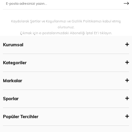
Kaydolarak Şartlar ve Koşullarımızı ve Gizlilik Politikamızı kabul etmiş
olursunuz.
Çıkmak için e-postalarımızdaki Aboneliği İptal Et’i tıklayın.
Kurumsal
Kategoriler
Markalar
Sporlar
Popüler Tercihler