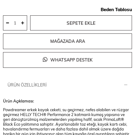
Beden Tablosu
MAĞAZADA ARA
WHATSAPP DESTEK
ÜRÜN ÖZELLIKLERI
Ürün Açıklaması:
Powdreamer erkek kayak ceketi, su geçirmez, nefes alabilen ve rüzgar
geçirmez HELLY TECH® Performance 2 katmanlı kumaş yapısına ve
geri dönüştürülmüş malzemelerden yapılmış hafif, sıcak PrimaLoft®
Black Eco yalıtımına sahiptir. Ayarlanabilir toz eteği, kayak kartı cebi,
havalandırma fermuarları ve daha fazlası dahil olmak üzere dağda
harika bir gün için ihtiyacınız olan tüm kayağa özel ayrıntılara sahiptir.