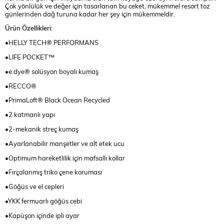
Çok yönlülük ve değer için tasarlanan bu ceket, mükemmel resort toz
günlerinden dağ turuna kadar her şey için mükemmeldir.
Ürün Özellikleri:
•HELLY TECH® PERFORMANS
•LIFE POCKET™
•e.dye® solüsyon boyalı kumaş
•RECCO®
•PrimaLoft® Black Ocean Recycled
•2 katmanlı yapı
•2-mekanik streç kumaş
•Ayarlanabilir manşetler ve alt etek ucu
•Optimum hareketlilik için mafsallı kollar
•Fırçalanmış triko çene koruması
•Göğüs ve el cepleri
•YKK fermuarlı göğüs cebi
•Kapüşon içinde ipli ayar