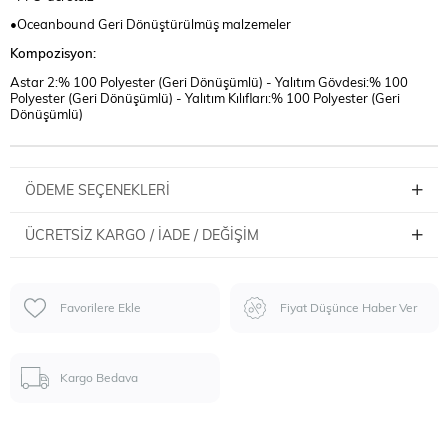
•Oceanbound Geri Dönüştürülmüş malzemeler
Kompozisyon:
Astar 2:% 100 Polyester (Geri Dönüşümlü) - Yalıtım Gövdesi:% 100
Polyester (Geri Dönüşümlü) - Yalıtım Kılıfları:% 100 Polyester (Geri
Dönüşümlü)
ÖDEME SEÇENEKLERI
ÜCRETSIZ KARGO / İADE / DEĞIŞIM
Favorilere Ekle
Fiyat Düşünce Haber Ver
Kargo Bedava