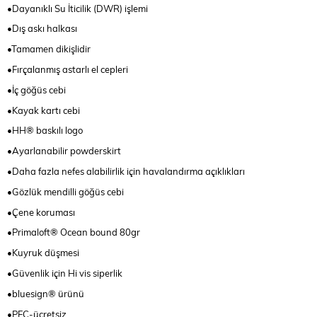
•Dayanıklı Su İticilik (DWR) işlemi
•Dış askı halkası
•Tamamen dikişlidir
•Fırçalanmış astarlı el cepleri
•İç göğüs cebi
•Kayak kartı cebi
•HH® baskılı logo
•Ayarlanabilir powderskirt
•Daha fazla nefes alabilirlik için havalandırma açıklıkları
•Gözlük mendilli göğüs cebi
•Çene koruması
•Primaloft® Ocean bound 80gr
•Kuyruk düşmesi
•Güvenlik için Hi vis siperlik
•bluesign® ürünü
•PFC-ücretsiz