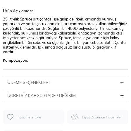
Ürün Açıklaması:
25 litrelik Spruce sırt çantası, işe gidip gelirken, ormanda yürüyüş
yaparken ve hatta çocukların okul sırt çantası olarak kullanabileceğiniz
çok yönlü bir kazanandır. Sağlam bir 450D polyester yırtılmaz kumaş
kullandık, bu kumaş bir dayağı kaldırabilir, ancak aynı zamanda ofis
için yeterince keskin görünüyor. Spruce, temel eşyalarınız için kolay
erişilebilen bir ön cebe ve su şişeniz için file bir yan cebe sahiptir. Çanta
üstten yüklemelidir. İç kısımda dolgusuz bir dizüstü bilgisayar kılıfı
vardır.
Kompozisyon:
ÖDEME SEÇENEKLERI
ÜCRETSIZ KARGO / İADE / DEĞIŞIM
Favorilere Ekle
Fiyat Düşünce Haber Ver