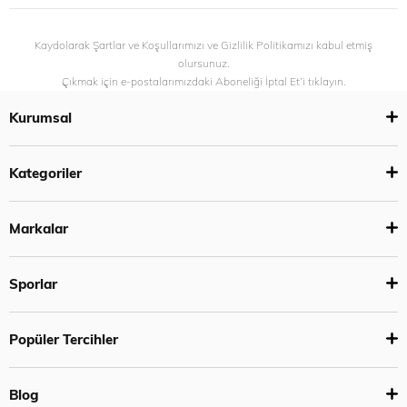
Kaydolarak Şartlar ve Koşullarımızı ve Gizlilik Politikamızı kabul etmiş
olursunuz.
Çıkmak için e-postalarımızdaki Aboneliği İptal Et’i tıklayın.
Kurumsal
Kategoriler
Markalar
Sporlar
Popüler Tercihler
Blog