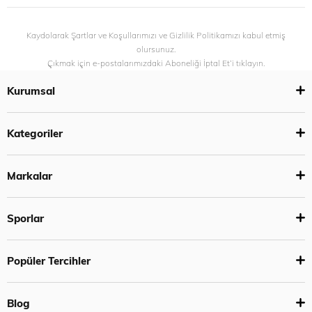
Kaydolarak Şartlar ve Koşullarımızı ve Gizlilik Politikamızı kabul etmiş
olursunuz.
Çıkmak için e-postalarımızdaki Aboneliği İptal Et’i tıklayın.
Kurumsal
Kategoriler
Markalar
Sporlar
Popüler Tercihler
Blog