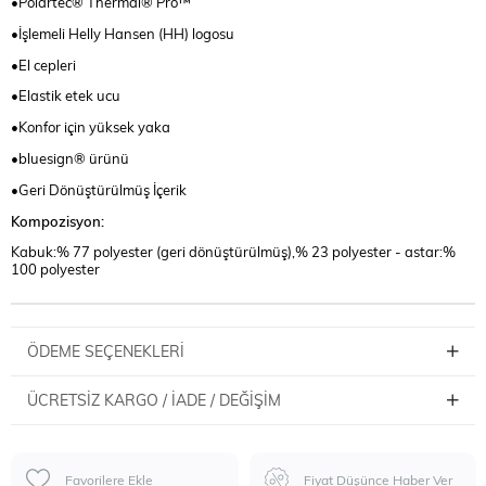
•Polartec® Thermal® Pro™
•İşlemeli Helly Hansen (HH) logosu
•El cepleri
•Elastik etek ucu
•Konfor için yüksek yaka
•bluesign® ürünü
•Geri Dönüştürülmüş İçerik
Kompozisyon:
Kabuk:% 77 polyester (geri dönüştürülmüş),% 23 polyester - astar:%
100 polyester
ÖDEME SEÇENEKLERI
ÜCRETSIZ KARGO / İADE / DEĞIŞIM
Favorilere Ekle
Fiyat Düşünce Haber Ver