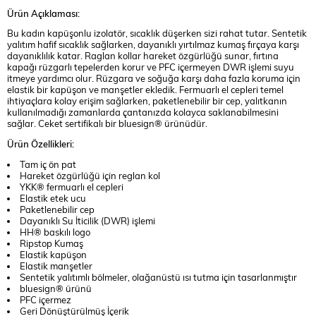
Ürün Açıklaması:
Bu kadın kapüşonlu izolatör, sıcaklık düşerken sizi rahat tutar. Sentetik
yalıtım hafif sıcaklık sağlarken, dayanıklı yırtılmaz kumaş fırçaya karşı
dayanıklılık katar. Raglan kollar hareket özgürlüğü sunar, fırtına
kapağı rüzgarlı tepelerden korur ve PFC içermeyen DWR işlemi suyu
itmeye yardımcı olur. Rüzgara ve soğuğa karşı daha fazla koruma için
elastik bir kapüşon ve manşetler ekledik. Fermuarlı el cepleri temel
ihtiyaçlara kolay erişim sağlarken, paketlenebilir bir cep, yalıtkanın
kullanılmadığı zamanlarda çantanızda kolayca saklanabilmesini
sağlar. Ceket sertifikalı bir bluesign® ürünüdür.
Ürün Özellikleri:
Tam iç ön pat
Hareket özgürlüğü için reglan kol
YKK® fermuarlı el cepleri
Elastik etek ucu
Paketlenebilir cep
Dayanıklı Su İticilik (DWR) işlemi
HH® baskılı logo
Ripstop Kumaş
Elastik kapüşon
Elastik manşetler
Sentetik yalıtımlı bölmeler, olağanüstü ısı tutma için tasarlanmıştır
bluesign® ürünü
PFC içermez
Geri Dönüştürülmüş İçerik