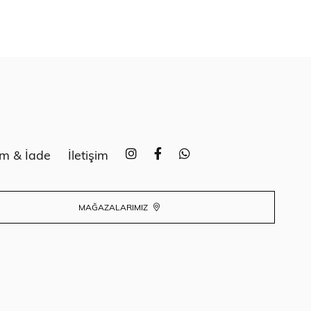
im & İade
İletişim
MAĞAZALARIMIZ