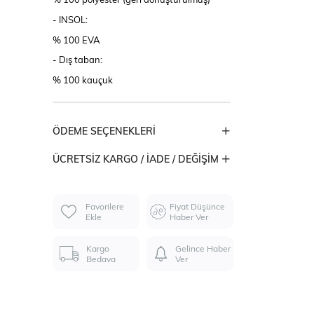
- INSOL:
% 100 EVA
- Dış taban:
% 100 kauçuk
ÖDEME SEÇENEKLERI
ÜCRETSIZ KARGO / İADE / DEĞIŞIM
Favorilere
Fiyat Düşünce
Ekle
Haber Ver
Kargo
Gelince Haber
Bedava
Ver