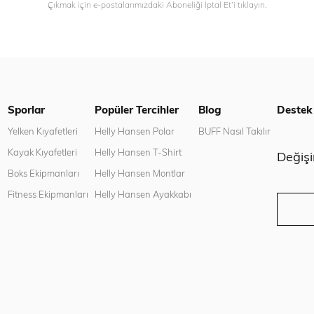
Çıkmak için e-postalarımızdaki Aboneliği İptal Et’i tıklayın.
Sporlar
Popüler Tercihler
Blog
Destek
n
Yelken Kıyafetleri
Helly Hansen Polar
BUFF Nasıl Takılır
Kayak Kıyafetleri
Helly Hansen T-Shirt
Değiş
Boks Ekipmanları
Helly Hansen Montlar
Fitness Ekipmanları
Helly Hansen Ayakkabı