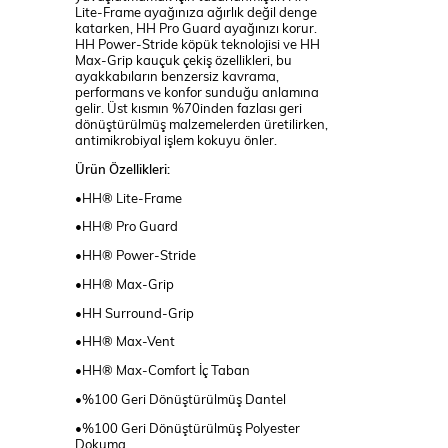
Lite-Frame ayağınıza ağırlık değil denge
katarken, HH Pro Guard ayağınızı korur.
HH Power-Stride köpük teknolojisi ve HH
Max-Grip kauçuk çekiş özellikleri, bu
ayakkabıların benzersiz kavrama,
performans ve konfor sunduğu anlamına
gelir. Üst kısmın %70inden fazlası geri
dönüştürülmüş malzemelerden üretilirken,
antimikrobiyal işlem kokuyu önler.
Ürün Özellikleri:
•HH® Lite-Frame
•HH® Pro Guard
•HH® Power-Stride
•HH® Max-Grip
•HH Surround-Grip
•HH® Max-Vent
•HH® Max-Comfort İç Taban
•%100 Geri Dönüştürülmüş Dantel
•%100 Geri Dönüştürülmüş Polyester
Dokuma