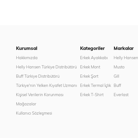
Kurumsal
Kategoriler
Markalar
Hakkımızda
Erkek Ayakkabı
Helly Hanse
Helly Hansen Türkiye Distribütörü
Erkek Mont
Musto
Buff Türkiye Distribütörü
Erkek Şort
Gill
Türkiye'nin Yelken Kıyafet Uzmanı
Erkek Termal İçlik
Buff
Kişisel Verilerin Korunması
Erkek T-Shirt
Everlast
Mağazalar
Kullanıcı Sözleşmesi