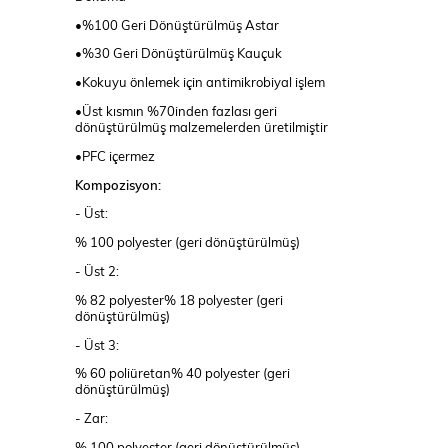
•%100 Geri Dönüştürülmüş Astar
•%30 Geri Dönüştürülmüş Kauçuk
•Kokuyu önlemek için antimikrobiyal işlem
•Üst kısmın %70inden fazlası geri
dönüştürülmüş malzemelerden üretilmiştir
•PFC içermez
Kompozisyon:
- Üst:
% 100 polyester (geri dönüştürülmüş)
- Üst 2:
% 82 polyester% 18 polyester (geri
dönüştürülmüş)
- Üst 3:
% 60 poliüretan% 40 polyester (geri
dönüştürülmüş)
- Zar:
% 100 polyester (geri dönüştürülmüş)