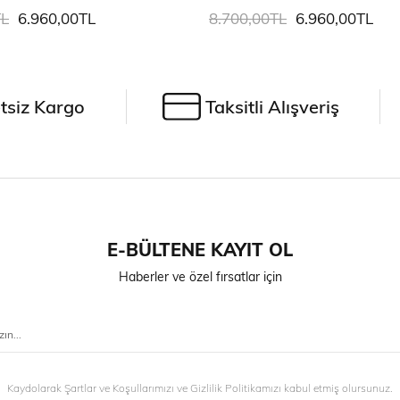
TL
6.960,00TL
8.700,00TL
6.960,00TL
tsiz Kargo
Taksitli Alışveriş
E-BÜLTENE KAYIT OL
Haberler ve özel fırsatlar için
Kaydolarak Şartlar ve Koşullarımızı ve Gizlilik Politikamızı kabul etmiş olursunuz.