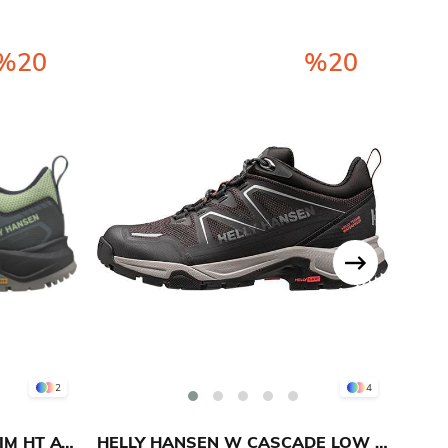
%20
%20
2
4
HELLY HANSEN W STALHEIM HT AYAKKABI
HELLY HANSEN W CASCADE LOW HT AYAKKABI