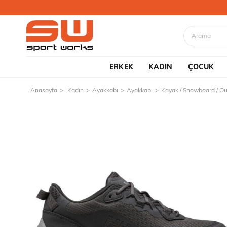
ERKEK
KADIN
ÇOCUK
Anasayfa
Kadın
Ayakkabı
Ayakkabı
Kayak / Snowboard / O