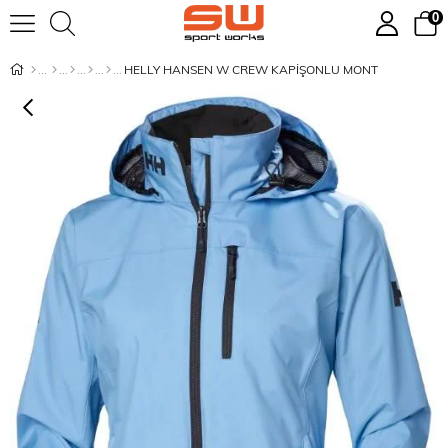
0
HELLY HANSEN W CREW KAPİŞONLU MONT