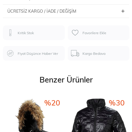
ÜCRETSIZ KARGO / İADE / DEĞIŞIM
Kritik Stok
Favorilere Ekle
Fiyat Düşünce Haber Ver
Kargo Bedava
Benzer Ürünler
%20
%30