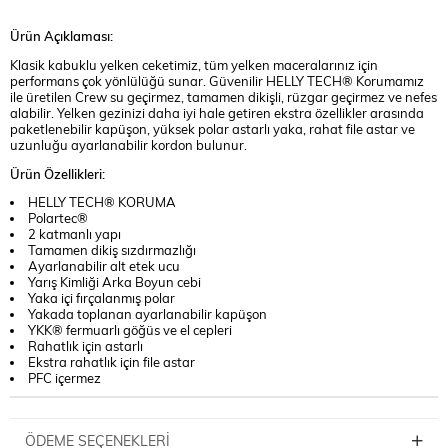
Ürün Açıklaması:
Klasik kabuklu yelken ceketimiz, tüm yelken maceralarınız için
performans çok yönlülüğü sunar. Güvenilir HELLY TECH® Korumamız
ile üretilen Crew su geçirmez, tamamen dikişli, rüzgar geçirmez ve nefes
alabilir. Yelken gezinizi daha iyi hale getiren ekstra özellikler arasında
paketlenebilir kapüşon, yüksek polar astarlı yaka, rahat file astar ve
uzunluğu ayarlanabilir kordon bulunur.
Ürün Özellikleri:
HELLY TECH® KORUMA
Polartec®
2 katmanlı yapı
Tamamen dikiş sızdırmazlığı
Ayarlanabilir alt etek ucu
Yarış Kimliği Arka Boyun cebi
Yaka içi fırçalanmış polar
Yakada toplanan ayarlanabilir kapüşon
YKK® fermuarlı göğüs ve el cepleri
Rahatlık için astarlı
Ekstra rahatlık için file astar
PFC içermez
ÖDEME SEÇENEKLERI