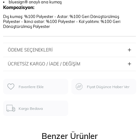
bluesign® onaylı ana kumaş
Kompozisyon:
Dış kumaş: %100 Polyester - Astar: %100 Geri Dönüştürülmüş
Polyester - İkinci astar: %100 Polyester - Kol yalıtımı: %100 Geri
Dönüştürülmüş Polyester
ÖDEME SEÇENEKLERI
ÜCRETSIZ KARGO / İADE / DEĞIŞIM
Favorilere Ekle
Fiyat Düşünce Haber Ver
Kargo Bedava
Benzer Ürünler