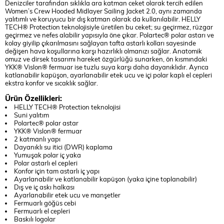
Denizciler tarafından sıklıkla ara katman ceket olarak tercih edilen
Women’s Crew Hooded Midlayer Sailing Jacket 2.0, aynı zamanda
yalıtımlı ve koruyucu bir dış katman olarak da kullanılabilir. HELLY
TECH® Protection teknolojisiyle üretilen bu ceket; su geçirmez, rüzgar
geçirmez ve nefes alabilir yapısıyla öne çıkar. Polartec® polar astarı ve
kolay giyilip çıkarılmasını sağlayan tafta astarlı kolları sayesinde
değişen hava koşullarına karşı hazırlıklı olmanızı sağlar. Anatomik
omuz ve dirsek tasarımı hareket özgürlüğü sunarken, ön kısmındaki
YKK® Vislon® fermuar ise tuzlu suya karşı daha dayanıklıdır. Ayrıca
katlanabilir kapüşon, ayarlanabilir etek ucu ve içi polar kaplı el cepleri
ekstra konfor ve sıcaklık sağlar.
Ürün Özellikleri:
HELLY TECH® Protection teknolojisi
Suni yalıtım
Polartec® polar astar
YKK® Vislon® fermuar
2 katmanlı yapı
Dayanıklı su itici (DWR) kaplama
Yumuşak polar iç yaka
Polar astarlı el cepleri
Konfor için tam astarlı iç yapı
Ayarlanabilir ve katlanabilir kapüşon (yaka içine toplanabilir)
Dış ve iç askı halkası
Ayarlanabilir etek ucu ve manşetler
Fermuarlı göğüs cebi
Fermuarlı el cepleri
Baskılı logolar