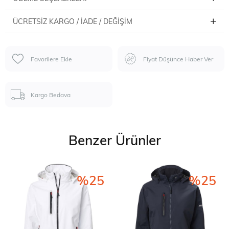
ÜCRETSIZ KARGO / İADE / DEĞIŞIM
Favorilere Ekle
Fiyat Düşünce Haber Ver
Kargo Bedava
Benzer Ürünler
%25
%25