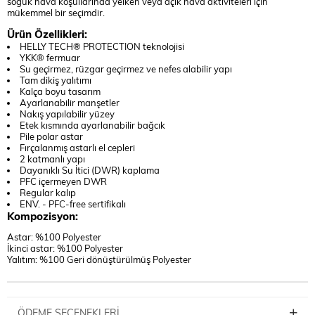
soğuk hava koşullarında yelken veya açık hava aktiviteleri için
mükemmel bir seçimdir.
Ürün Özellikleri:
HELLY TECH® PROTECTION teknolojisi
YKK® fermuar
Su geçirmez, rüzgar geçirmez ve nefes alabilir yapı
Tam dikiş yalıtımı
Kalça boyu tasarım
Ayarlanabilir manşetler
Nakış yapılabilir yüzey
Etek kısmında ayarlanabilir bağcık
Pile polar astar
Fırçalanmış astarlı el cepleri
2 katmanlı yapı
Dayanıklı Su İtici (DWR) kaplama
PFC içermeyen DWR
Regular kalıp
ENV. - PFC-free sertifikalı
Kompozisyon:
Astar: %100 Polyester
İkinci astar: %100 Polyester
Yalıtım: %100 Geri dönüştürülmüş Polyester
ÖDEME SEÇENEKLERI