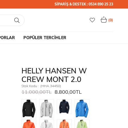
SİPARİŞ & DESTEK : 0534 890 25 23
0
PORLAR
POPÜLER TERCİHLER
HELLY HANSEN W
CREW MONT 2.0
Stok Kodu
(HHA.34450)
11.000,00TL
8.800,00TL