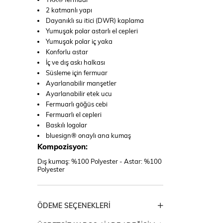
2 katmanlı yapı
Dayanıklı su itici (DWR) kaplama
Yumuşak polar astarlı el cepleri
Yumuşak polar iç yaka
Konforlu astar
İç ve dış askı halkası
Süsleme için fermuar
Ayarlanabilir manşetler
Ayarlanabilir etek ucu
Fermuarlı göğüs cebi
Fermuarlı el cepleri
Baskılı logolar
bluesign® onaylı ana kumaş
Kompozisyon:
Dış kumaş: %100 Polyester - Astar: %100
Polyester
ÖDEME SEÇENEKLERI