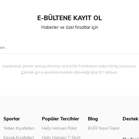
E-BÜLTENE KAYIT OL
Haberler ve özel fırsatlar için
Kaydolarak Şartlar ve Koşullarımızı ve Gizlilik Politikamızı kabul etmiş olursunuz.
Çıkmak için e-postalarımızdaki Aboneliği İptal Et’i tıklayın.
Sporlar
Popüler Tercihler
Blog
Destek
n
Yelken Kıyafetleri
Helly Hansen Polar
BUFF Nasıl Takılır
Kayak Kıyafetleri
Helly Hansen T-Shirt