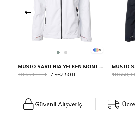
5
MUSTO SARDINIA YELKEN MONT 2.0 KADIN
10.650,00TL
7.987,50TL
10.650,0
Güvenli Alışveriş
Ücre