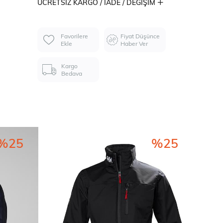
ÜCRETSIZ KARGO / İADE / DEĞIŞIM
Favorilere
Fiyat Düşünce
Ekle
Haber Ver
Kargo
Bedava
%25
%25