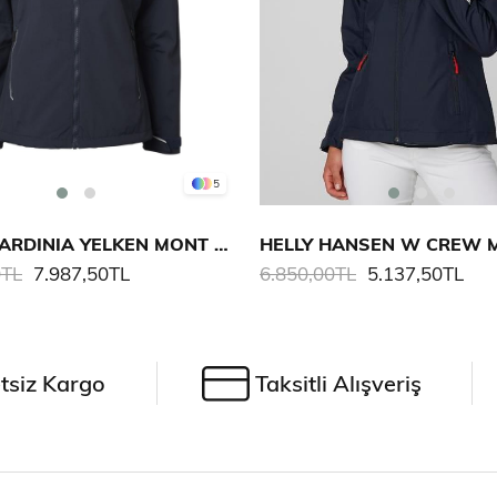
5
MUSTO SARDINIA YELKEN MONT 2.0 KADIN
0TL
7.987,50TL
6.850,00TL
5.137,50TL
tsiz Kargo
Taksitli Alışveriş