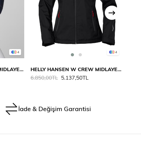
4
4
HELLY HANSEN W CREW MIDLAYER POLARLI MONT
HELLY HANSEN W CREW MIDLAYER POLARLI MONT
6.850,00TL
5.137,50TL
6.85
İade & Değişim Garantisi