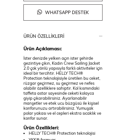
WHATSAPP DESTEK
ÜRÜN ÖZELLIKLERI
Ürün Açıklaması:
İster denizde yelken açın ister şehirde
gezintiye çıkın, Kadın Crew Sailing Jacket
2.0 çok yönlü yapısıyla farklı aktiviteler için
ideal bir tercihtir. HELLY TECH®
Protection teknolojisiyle üretilen bu ceket,
rüzgar geçirmez, su geçirmez ve nefes
alabilir özelliklere sahiptir. Kol kısmındaki
taffeta astar sayesinde ceketi kolayca
giyip çıkarabilirsiniz. Ayarlanabilir
manşetler ve etek ucu büzgüsü ile kişisel
konforunuzu artırabilirsiniz. Yumuşak
polar yakası ve el cepleri ekstra sıcaklık ve
konfor sunar.
Ürün Özellikleri:
HELLY TECH® Protection teknolojisi
YKK® fermuar