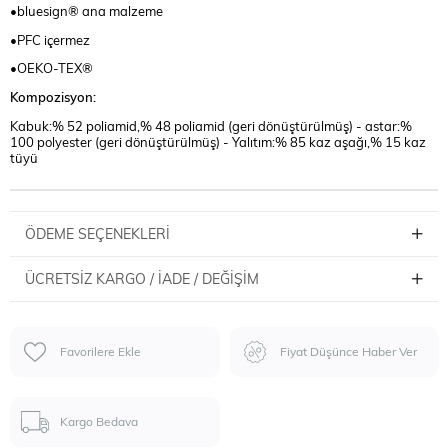
•bluesign® ana malzeme
•PFC içermez
•OEKO-TEX®
Kompozisyon:
Kabuk:% 52 poliamid,% 48 poliamid (geri dönüştürülmüş) - astar:%
100 polyester (geri dönüştürülmüş) - Yalıtım:% 85 kaz aşağı,% 15 kaz
tüyü
ÖDEME SEÇENEKLERI
ÜCRETSIZ KARGO / İADE / DEĞIŞIM
Favorilere Ekle
Fiyat Düşünce Haber Ver
Kargo Bedava