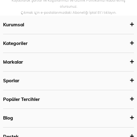
Kaydolarak Şartlar ve Koşullarımızı ve Gizlilik Politikamızı kabul etmiş
olursunuz.
Çıkmak için e-postalarımızdaki Aboneliği İptal Et’i tıklayın.
Kurumsal
Kategoriler
Markalar
Sporlar
Popüler Tercihler
Blog
Destek