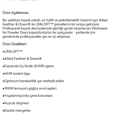
Ürün Açıklaması:
Bu yalıtkan kayak ceketi, en hafif ve paketlenebilir tasarım için Allied
Feather & Down® ile LIFALOFT™ panellerini bir araya getiriyor.
Profesyonel kayak devriyeleriyle işbirliği içinde tasarlanan Workwear
for Powder Days kapsülümüzün bir parçasıdır - pistlerde izin
günlerinde profesyoneller için en iyi ekipman.
Ürün Özellikleri:
•LIFALOFT™
•Allied Feather & Down®
•Dayanıklı Su İticilik (DWR) işlemi
•HH® baskılı logo
•Optimum hareketlilik için mafsallı kollar
•YKK® fermuarlı göğüs ve el cepleri
•Fırçalanmış triko çene koruması
•Kuyruk düşmesi
•Elastik manşetler