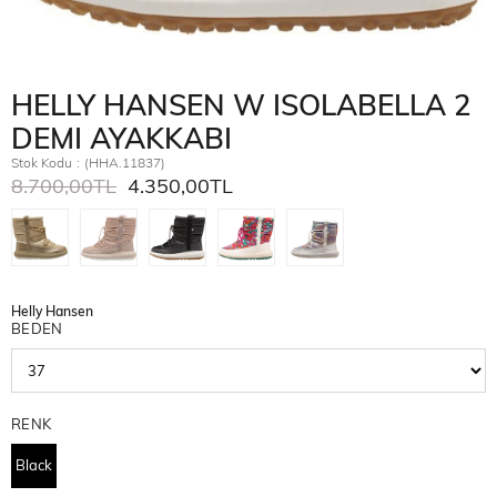
HELLY HANSEN W ISOLABELLA 2
DEMI AYAKKABI
Stok Kodu
(HHA.11837)
8.700,00TL
4.350,00TL
Helly Hansen
BEDEN
RENK
Black