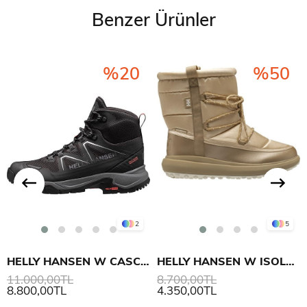
Benzer Ürünler
%20
%50
2
5
HELLY HANSEN W CASCADE MID HT AYAKKABI
HELLY HANSEN W ISOLABELLA 2 DEMI AYAKKABI
11.000,00TL
8.700,00TL
8.800,00TL
4.350,00TL