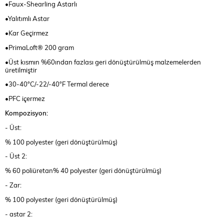
•Faux-Shearling Astarlı
•Yalıtımlı Astar
•Kar Geçirmez
•PrimaLoft® 200 gram
•Üst kısmın %60ından fazlası geri dönüştürülmüş malzemelerden
üretilmiştir
•30-40°C/-22/-40°F Termal derece
•PFC içermez
Kompozisyon:
- Üst:
% 100 polyester (geri dönüştürülmüş)
- Üst 2:
% 60 poliüretan% 40 polyester (geri dönüştürülmüş)
- Zar:
% 100 polyester (geri dönüştürülmüş)
- astar 2: