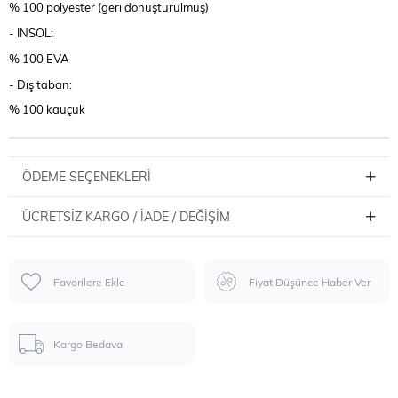
% 100 polyester (geri dönüştürülmüş)
- INSOL:
% 100 EVA
- Dış taban:
% 100 kauçuk
ÖDEME SEÇENEKLERI
ÜCRETSIZ KARGO / İADE / DEĞIŞIM
Favorilere Ekle
Fiyat Düşünce Haber Ver
Kargo Bedava