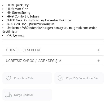
HH® Quick Dry
HH® Max-Grip
HH Storm Siping
HH® Comfort İç Taban
%100 Geri Dönüştürülmüş Polyester Dokuma
%30 Geri Dönüştürülmüş Kauçuk
Üst kısmın %80inden fazlası geri dönüştürülmüş malzemelerden
üretilmiştir
PFC içermez
ÖDEME SEÇENEKLERI
ÜCRETSIZ KARGO / İADE / DEĞIŞIM
Favorilere Ekle
Fiyat Düşünce Haber Ver
Kargo Bedava