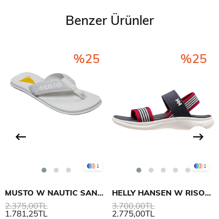
Benzer Ürünler
%25
%25
1
1
MUSTO W NAUTIC SANDAL
HELLY HANSEN W RISOR SANDAL TERLİK
2.375,00TL
3.700,00TL
1.781,25TL
2.775,00TL