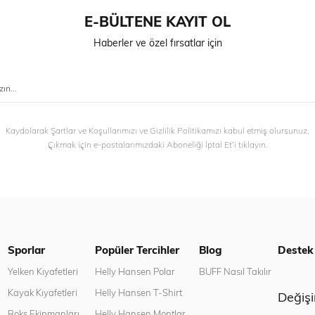
E-BÜLTENE KAYIT OL
Haberler ve özel fırsatlar için
Kaydolarak Şartlar ve Koşullarımızı ve Gizlilik Politikamızı kabul etmiş olursunuz.
Çıkmak için e-postalarımızdaki Aboneliği İptal Et’i tıklayın.
Sporlar
Popüler Tercihler
Blog
Destek
n
Yelken Kıyafetleri
Helly Hansen Polar
BUFF Nasıl Takılır
Kayak Kıyafetleri
Helly Hansen T-Shirt
Değiş
Boks Ekipmanları
Helly Hansen Montlar