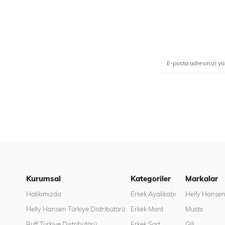
Kurumsal
Kategoriler
Markalar
Hakkımızda
Erkek Ayakkabı
Helly Hanse
Helly Hansen Türkiye Distribütörü
Erkek Mont
Musto
Buff Türkiye Distribütörü
Erkek Şort
Gill