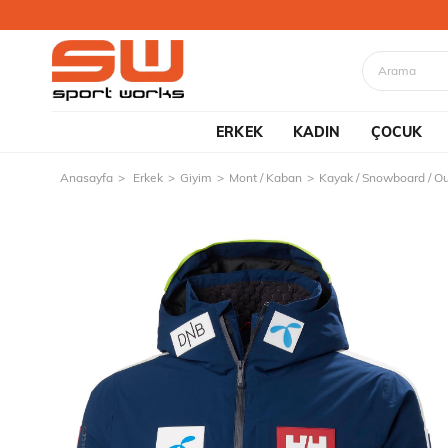
ERKEK
KADIN
ÇOCUK
Anasayfa
Erkek
Giyim
Mont / Kaban
Kayak / Snowboard / O