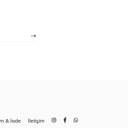
im & İade
İletişim