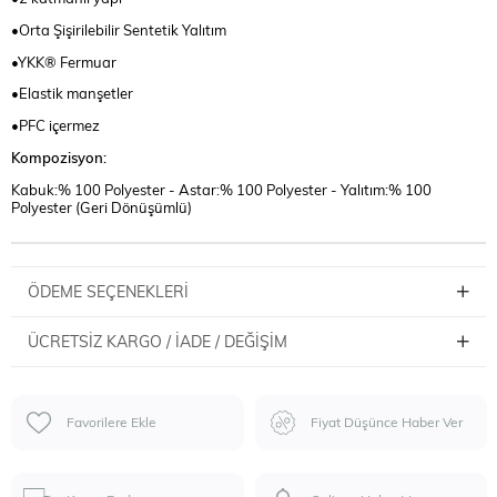
•Orta Şişirilebilir Sentetik Yalıtım
•YKK® Fermuar
•Elastik manşetler
•PFC içermez
Kompozisyon:
Kabuk:% 100 Polyester - Astar:% 100 Polyester - Yalıtım:% 100
Polyester (Geri Dönüşümlü)
ÖDEME SEÇENEKLERI
ÜCRETSIZ KARGO / İADE / DEĞIŞIM
Favorilere Ekle
Fiyat Düşünce Haber Ver