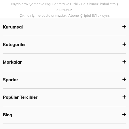
Kaydolarak Şartlar ve Koşullarımızı ve Gizlilik Politikamızı kabul etmiş
olursunuz.
Çıkmak için e-postalarımızdaki Aboneliği İptal Et’i tıklayın.
Kurumsal
Kategoriler
Markalar
Sporlar
Popüler Tercihler
Blog