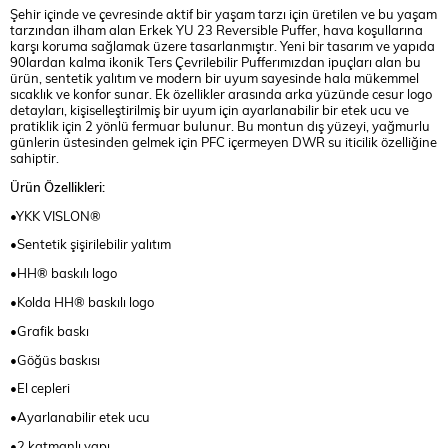
Şehir içinde ve çevresinde aktif bir yaşam tarzı için üretilen ve bu yaşam
tarzından ilham alan Erkek YU 23 Reversible Puffer, hava koşullarına
karşı koruma sağlamak üzere tasarlanmıştır. Yeni bir tasarım ve yapıda
90lardan kalma ikonik Ters Çevrilebilir Pufferımızdan ipuçları alan bu
ürün, sentetik yalıtım ve modern bir uyum sayesinde hala mükemmel
sıcaklık ve konfor sunar. Ek özellikler arasında arka yüzünde cesur logo
detayları, kişiselleştirilmiş bir uyum için ayarlanabilir bir etek ucu ve
pratiklik için 2 yönlü fermuar bulunur. Bu montun dış yüzeyi, yağmurlu
günlerin üstesinden gelmek için PFC içermeyen DWR su iticilik özelliğine
sahiptir.
Ürün Özellikleri:
•YKK VISLON®
•Sentetik şişirilebilir yalıtım
•HH® baskılı logo
•Kolda HH® baskılı logo
•Grafik baskı
•Göğüs baskısı
•El cepleri
•Ayarlanabilir etek ucu
•2 katmanlı yapı