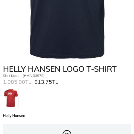
HELLY HANSEN LOGO T-SHIRT
Stok Kodu
(HHA.33979)
1.085,00TL
813,75TL
Helly Hansen