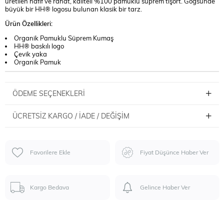
üretilen hafif ve rahat, kaliteli %100 pamuklu süprem tişört. Göğsünde
büyük bir HH® logosu bulunan klasik bir tarz.
Ürün Özellikleri:
Organik Pamuklu Süprem Kumaş
HH® baskılı logo
Çevik yaka
Organik Pamuk
ÖDEME SEÇENEKLERI
ÜCRETSIZ KARGO / İADE / DEĞIŞIM
Favorilere Ekle
Fiyat Düşünce Haber Ver
Kargo Bedava
Gelince Haber Ver