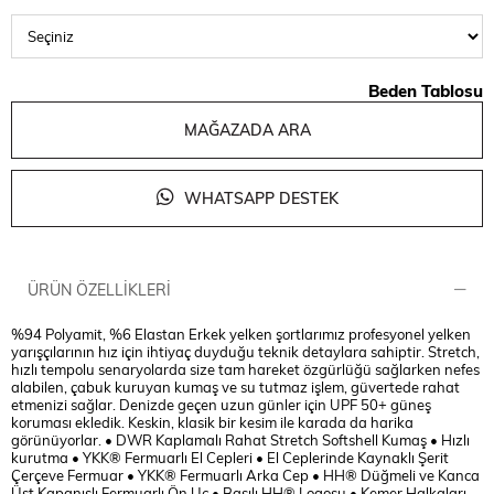
Beden Tablosu
MAĞAZADA ARA
WHATSAPP DESTEK
ÜRÜN ÖZELLIKLERI
%94 Polyamit, %6 Elastan Erkek yelken şortlarımız profesyonel yelken
yarışçılarının hız için ihtiyaç duyduğu teknik detaylara sahiptir. Stretch,
hızlı tempolu senaryolarda size tam hareket özgürlüğü sağlarken nefes
alabilen, çabuk kuruyan kumaş ve su tutmaz işlem, güvertede rahat
etmenizi sağlar. Denizde geçen uzun günler için UPF 50+ güneş
koruması ekledik. Keskin, klasik bir kesim ile karada da harika
görünüyorlar. • DWR Kaplamalı Rahat Stretch Softshell Kumaş • Hızlı
kurutma • YKK® Fermuarlı El Cepleri • El Ceplerinde Kaynaklı Şerit
Çerçeve Fermuar • YKK® Fermuarlı Arka Cep • HH® Düğmeli ve Kanca
Üst Kapanışlı Fermuarlı Ön Uç • Basılı HH® Logosu • Kemer Halkaları