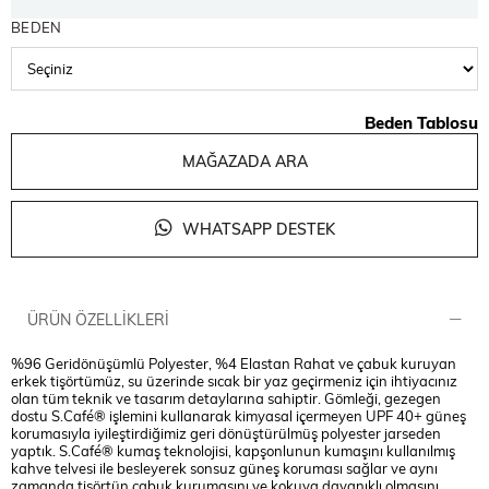
BEDEN
Beden Tablosu
MAĞAZADA ARA
WHATSAPP DESTEK
ÜRÜN ÖZELLIKLERI
%96 Geridönüşümlü Polyester, %4 Elastan Rahat ve çabuk kuruyan
erkek tişörtümüz, su üzerinde sıcak bir yaz geçirmeniz için ihtiyacınız
olan tüm teknik ve tasarım detaylarına sahiptir. Gömleği, gezegen
dostu S.Café® işlemini kullanarak kimyasal içermeyen UPF 40+ güneş
korumasıyla iyileştirdiğimiz geri dönüştürülmüş polyester jarseden
yaptık. S.Café® kumaş teknolojisi, kapşonlunun kumaşını kullanılmış
kahve telvesi ile besleyerek sonsuz güneş koruması sağlar ve aynı
zamanda tişörtün çabuk kurumasını ve kokuya dayanıklı olmasını