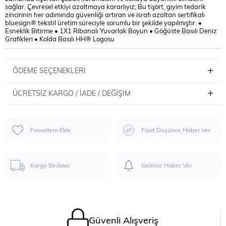
sağlar. Çevresel etkiyi azaltmaya kararlıyız; Bu tişört, giyim tedarik
zincirinin her adımında güvenliği artıran ve israfı azaltan sertifikalı
bluesign® tekstil üretim süreciyle sorumlu bir şekilde yapılmıştır. •
Esneklik Bitirme • 1X1 Ribanalı Yuvarlak Boyun • Göğüste Basılı Deniz
Grafikleri • Kolda Basılı HH® Logosu
ÖDEME SEÇENEKLERI
ÜCRETSIZ KARGO / İADE / DEĞIŞIM
Favorilere Ekle
Fiyat Düşünce Haber Ver
Kargo Bedava
Gelince Haber Ver
Güvenli Alışveriş