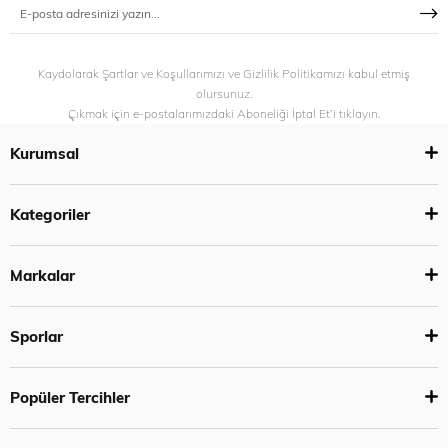
Kaydolarak Şartlar ve Koşullarımızı ve Gizlilik Politikamızı kabul etmiş
olursunuz.
Çıkmak için e-postalarımızdaki Aboneliği İptal Et’i tıklayın.
Kurumsal
Kategoriler
Markalar
Sporlar
Popüler Tercihler