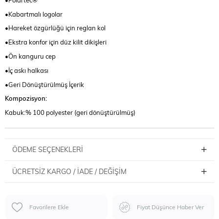
•Kabartmalı logolar
•Hareket özgürlüğü için reglan kol
•Ekstra konfor için düz kilit dikişleri
•Ön kanguru cep
•İç askı halkası
•Geri Dönüştürülmüş İçerik
Kompozisyon:
Kabuk:% 100 polyester (geri dönüştürülmüş)
ÖDEME SEÇENEKLERI
ÜCRETSIZ KARGO / İADE / DEĞIŞIM
Favorilere Ekle
Fiyat Düşünce Haber Ver