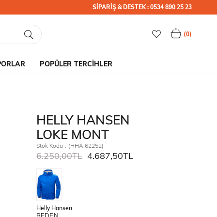
SİPARİŞ & DESTEK : 0534 890 25 23
0
PORLAR
POPÜLER TERCİHLER
HELLY HANSEN
LOKE MONT
Stok Kodu
(HHA.62252)
6.250,00TL
4.687,50TL
Helly Hansen
BEDEN