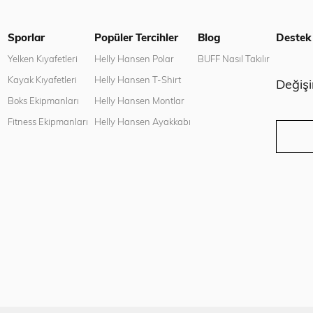
Sporlar
Popüler Tercihler
Blog
Destek
n
Yelken Kıyafetleri
Helly Hansen Polar
BUFF Nasıl Takılır
Kayak Kıyafetleri
Helly Hansen T-Shirt
Değiş
Boks Ekipmanları
Helly Hansen Montlar
Fitness Ekipmanları
Helly Hansen Ayakkabı