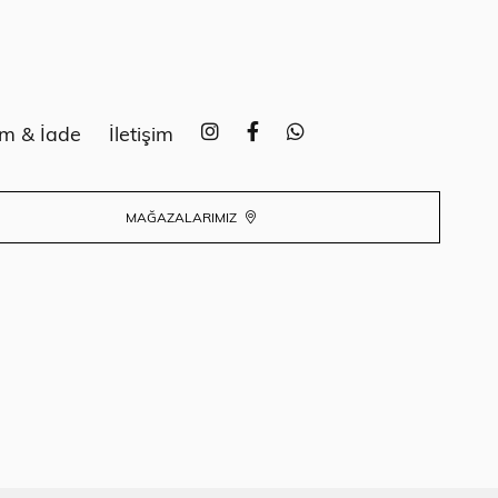
im & İade
İletişim
MAĞAZALARIMIZ