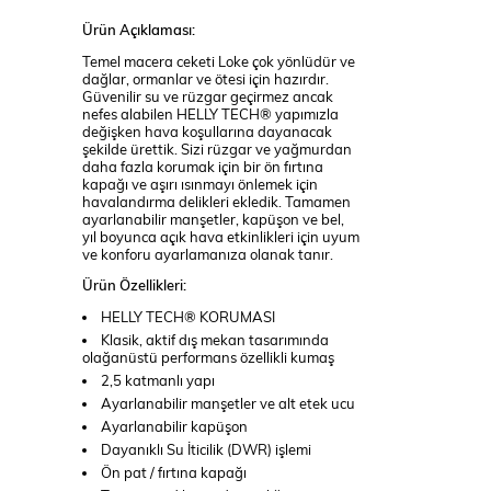
Ürün Açıklaması:
Temel macera ceketi Loke çok yönlüdür ve
dağlar, ormanlar ve ötesi için hazırdır.
Güvenilir su ve rüzgar geçirmez ancak
nefes alabilen HELLY TECH® yapımızla
değişken hava koşullarına dayanacak
şekilde ürettik. Sizi rüzgar ve yağmurdan
daha fazla korumak için bir ön fırtına
kapağı ve aşırı ısınmayı önlemek için
havalandırma delikleri ekledik. Tamamen
ayarlanabilir manşetler, kapüşon ve bel,
yıl boyunca açık hava etkinlikleri için uyum
ve konforu ayarlamanıza olanak tanır.
Ürün Özellikleri:
HELLY TECH® KORUMASI
Klasik, aktif dış mekan tasarımında
olağanüstü performans özellikli kumaş
2,5 katmanlı yapı
Ayarlanabilir manşetler ve alt etek ucu
Ayarlanabilir kapüşon
Dayanıklı Su İticilik (DWR) işlemi
Ön pat / fırtına kapağı