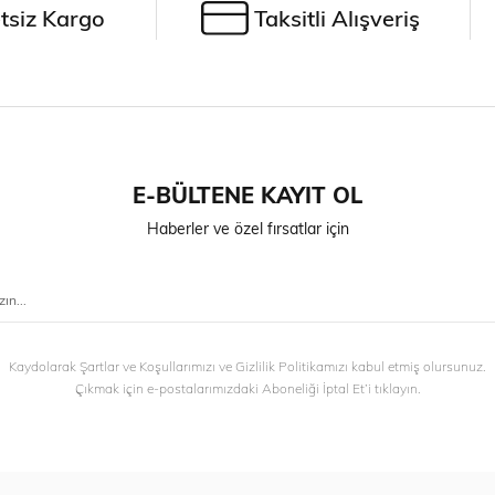
tsiz Kargo
Taksitli Alışveriş
E-BÜLTENE KAYIT OL
Haberler ve özel fırsatlar için
Kaydolarak Şartlar ve Koşullarımızı ve Gizlilik Politikamızı kabul etmiş olursunuz.
Çıkmak için e-postalarımızdaki Aboneliği İptal Et’i tıklayın.