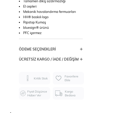
Tamamen dikiş sızdırmazlığı
El cepleri
Mekanik havalandırma fermuarları
HH® baskılı logo
Ripstop Kumaş
bluesign® ürünü
PFC içermez
ÖDEME SEÇENEKLERI
ÜCRETSIZ KARGO / İADE / DEĞIŞIM
Favorilere
Kritik Stok
Ekle
Fiyat Düşünce
Kargo
Haber Ver
Bedava