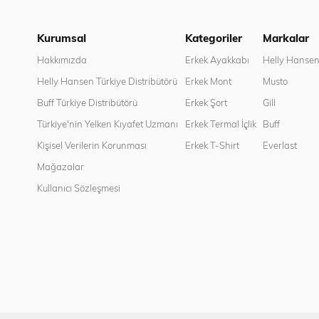
Kurumsal
Kategoriler
Markalar
Hakkımızda
Erkek Ayakkabı
Helly Hanse
Helly Hansen Türkiye Distribütörü
Erkek Mont
Musto
Buff Türkiye Distribütörü
Erkek Şort
Gill
Türkiye'nin Yelken Kıyafet Uzmanı
Erkek Termal İçlik
Buff
Kişisel Verilerin Korunması
Erkek T-Shirt
Everlast
Mağazalar
Kullanıcı Sözleşmesi