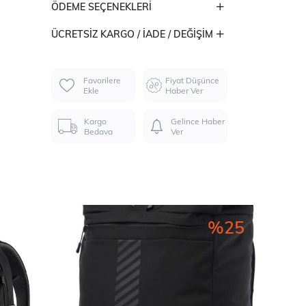
ÖDEME SEÇENEKLERI
ÜCRETSIZ KARGO / İADE / DEĞIŞIM
Favorilere
Fiyat Düşünce
Ekle
Haber Ver
Kargo
Gelince Haber
Bedava
Ver
%25