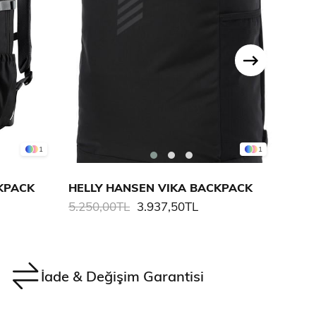
1
1
KPACK
HELLY HANSEN VIKA BACKPACK
5.250,00TL
3.937,50TL
5.75
İade & Değişim Garantisi