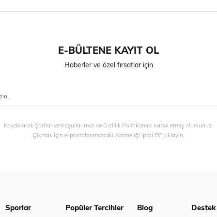
E-BÜLTENE KAYIT OL
Haberler ve özel fırsatlar için
Kaydolarak Şartlar ve Koşullarımızı ve Gizlilik Politikamızı kabul etmiş olursunuz.
Çıkmak için e-postalarımızdaki Aboneliği İptal Et’i tıklayın.
Sporlar
Popüler Tercihler
Blog
Destek