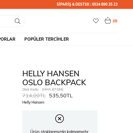
SİPARİŞ & DESTEK : 0534 890 25 23
0
PORLAR
POPÜLER TERCİHLER
HELLY HANSEN
OSLO BACKPACK
Stok Kodu
(HHA.67184)
714,00TL
535,50TL
Helly Hansen
Ürün stoklarımızda kalmamıştır.