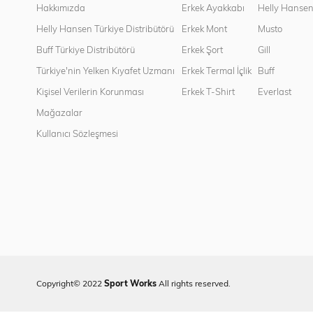
Hakkımızda
Erkek Ayakkabı
Helly Hanse
Helly Hansen Türkiye Distribütörü
Erkek Mont
Musto
Buff Türkiye Distribütörü
Erkek Şort
Gill
Türkiye'nin Yelken Kıyafet Uzmanı
Erkek Termal İçlik
Buff
Kişisel Verilerin Korunması
Erkek T-Shirt
Everlast
Mağazalar
Kullanıcı Sözleşmesi
Copyright© 2022
Sport Works
All rights reserved.