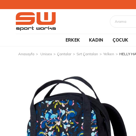
ERKEK
KADIN
ÇOCUK
Anasayfa
Unisex
Çantalar
Sırt Çantaları
Yelken
HELLY H