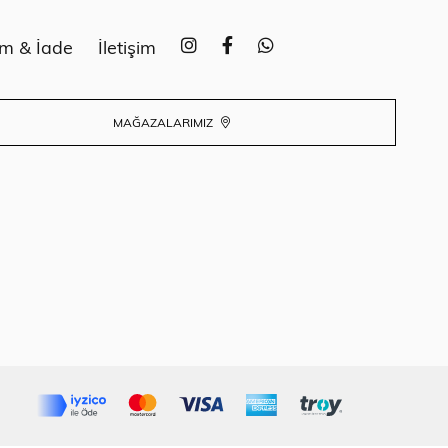
im & İade
İletişim
MAĞAZALARIMIZ