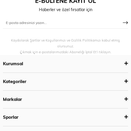
E-BÜLTENE KAYIT OL
Haberler ve özel fırsatlar için
Kaydolarak Şartlar ve Koşullarımızı ve Gizlilik Politikamızı kabul etmiş
olursunuz.
Çıkmak için e-postalarımızdaki Aboneliği İptal Et’i tıklayın.
Kurumsal
Kategoriler
Markalar
Sporlar