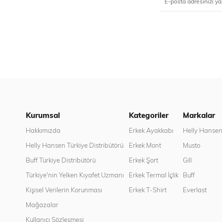
Kurumsal
Kategoriler
Markalar
Hakkımızda
Erkek Ayakkabı
Helly Hanse
Helly Hansen Türkiye Distribütörü
Erkek Mont
Musto
Buff Türkiye Distribütörü
Erkek Şort
Gill
Türkiye'nin Yelken Kıyafet Uzmanı
Erkek Termal İçlik
Buff
Kişisel Verilerin Korunması
Erkek T-Shirt
Everlast
Mağazalar
Kullanıcı Sözleşmesi