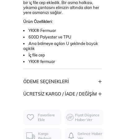
bir iç file cep ekledik. Bir asma halkası,
yıkama çantasını elinizin altında olan her
yere asmanızı sağlar.
Ürün Özellikleri:
YKK® Fermuar
600D Polyester ve TPU
Ana bölmeye açılan U şeklinde büyük
açıklık
İç file cep
YKK® fermuar
ÖDEME SEÇENEKLERI
ÜCRETSIZ KARGO / İADE / DEĞIŞIM
Favorilere
Fiyat Düşünce
Ekle
Haber Ver
Kargo
Gelince Haber
Bedava
Ver