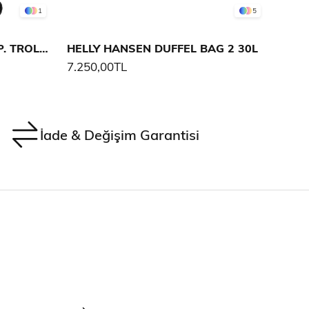
1
5
HELLY HANSEN SPORT EXP. TROLLEY 100L
HELLY HANSEN DUFFEL BAG 2 30L
HELL
7.250,00TL
7.95
İade & Değişim Garantisi