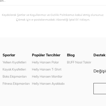
Kaydolarak Şartlar ve Koşullarımızı ve Gizlilik Politikamızı kabul etmiş olursunuz.
Çıkmak için e-postalarımızdaki Aboneliği İptal Et’i tıklayın.
Sporlar
Popüler Tercihler
Blog
Destek
n
Yelken Kıyafetleri
Helly Hansen Polar
BUFF Nasıl Takılır
Kayak Kıyafetleri
Helly Hansen T-Shirt
Değiş
Boks Ekipmanları
Helly Hansen Montlar
Fitness Ekipmanları
Helly Hansen Ayakkabı