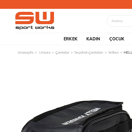
ERKEK
KADIN
ÇOCUK
Anasayfa
Unisex
Çantalar
Seyahat Çantaları
Yelken
HEL