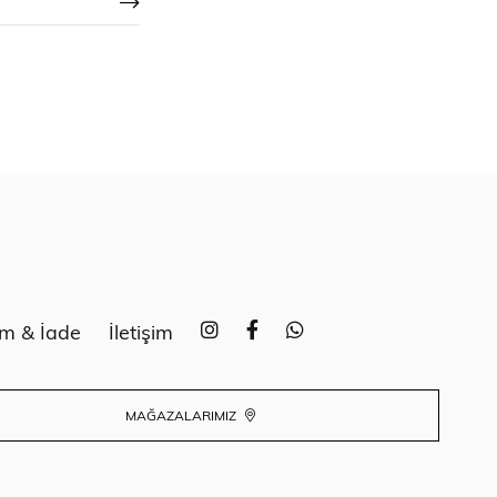
im & İade
İletişim
MAĞAZALARIMIZ