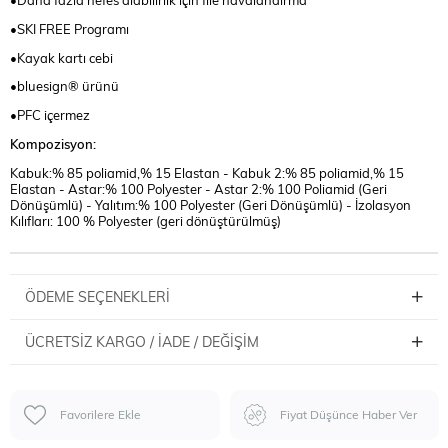
•Daha fazla nefes alabilirlik için file havalandırma
•SKI FREE Programı
•Kayak kartı cebi
•bluesign® ürünü
•PFC içermez
Kompozisyon:
Kabuk:% 85 poliamid,% 15 Elastan - Kabuk 2:% 85 poliamid,% 15
Elastan - Astar:% 100 Polyester - Astar 2:% 100 Poliamid (Geri
Dönüşümlü) - Yalıtım:% 100 Polyester (Geri Dönüşümlü) - İzolasyon
Kılıfları: 100 % Polyester (geri dönüştürülmüş)
ÖDEME SEÇENEKLERI
ÜCRETSIZ KARGO / İADE / DEĞIŞIM
Favorilere Ekle
Fiyat Düşünce Haber Ver