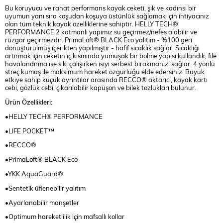
Bu koruyucu ve rahat performans kayak ceketi, şık ve kadınsı bir
uyumun yanı sıra koşudan koşuya üstünlük sağlamak için ihtiyacınız
olan tüm teknik kayak özelliklerine sahiptir. HELLY TECH®
PERFORMANCE 2 katmanlı yapımız su geçirmez/nefes alabilir ve
rüzgar geçirmezdir. PrimaLoft® BLACK Eco yalıtım - %100 geri
dönüştürülmüş içerikten yapılmıştır - hafif sıcaklık sağlar. Sıcaklığı
artırmak için ceketin iç kısmında yumuşak bir bölme yapısı kullandık, file
havalandırma ise sıkı çalışırken ısıyı serbest bırakmanızı sağlar. 4 yönlü
streç kumaş ile maksimum hareket özgürlüğü elde edersiniz. Büyük
etkiye sahip küçük ayrıntılar arasında RECCO® aktarıcı, kayak kartı
cebi, gözlük cebi, çıkarılabilir kapüşon ve bilek tozlukları bulunur.
Ürün Özellikleri:
•HELLY TECH® PERFORMANCE
•LIFE POCKET™
•RECCO®
•PrimaLoft® BLACK Eco
•YKK AquaGuard®
•Sentetik üflenebilir yalıtım
•Ayarlanabilir manşetler
•Optimum hareketlilik için mafsallı kollar