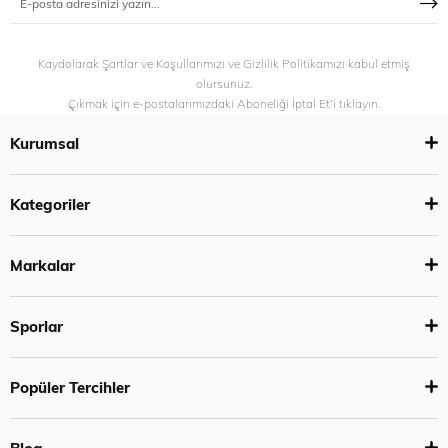
Kaydolarak Şartlar ve Koşullarımızı ve Gizlilik Politikamızı kabul etmiş
olursunuz.
Çıkmak için e-postalarımızdaki Aboneliği İptal Et’i tıklayın.
Kurumsal
Kategoriler
Markalar
Sporlar
Popüler Tercihler