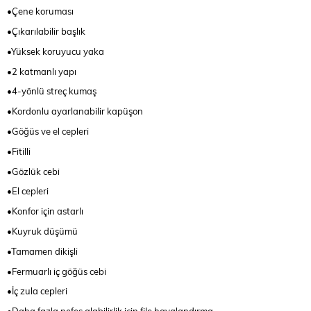
•Çene koruması
•Çıkarılabilir başlık
•Yüksek koruyucu yaka
•2 katmanlı yapı
•4-yönlü streç kumaş
•Kordonlu ayarlanabilir kapüşon
•Göğüs ve el cepleri
•Fitilli
•Gözlük cebi
•El cepleri
•Konfor için astarlı
•Kuyruk düşümü
•Tamamen dikişli
•Fermuarlı iç göğüs cebi
•İç zula cepleri