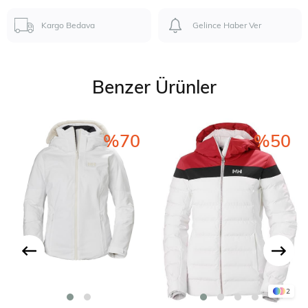
Kargo Bedava
Gelince Haber Ver
Benzer Ürünler
%70
%50
2