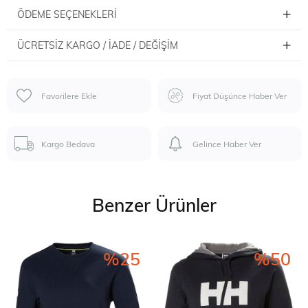
ÖDEME SEÇENEKLERI
ÜCRETSIZ KARGO / İADE / DEĞIŞIM
Favorilere Ekle
Fiyat Düşünce Haber Ver
Kargo Bedava
Gelince Haber Ver
Benzer Ürünler
%25
%50