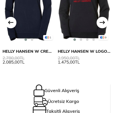
1
9
HELLY HANSEN W CREW SWEATSHIRT
HELLY HANSEN W LOGO HOODIE KAPİŞONLU
2.780,00TL
2.950,00TL
2.085,00TL
1.475,00TL
Güvenli Alışveriş
Ücretsiz Kargo
Taksitli Alışveriş