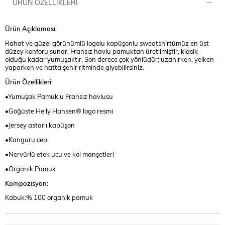
ÜRÜN ÖZELLIKLERI
Ürün Açıklaması:
Rahat ve güzel görünümlü logolu kapüşonlu sweatshirtümüz en üst
düzey konforu sunar. Fransız havlu pamuktan üretilmiştir, klasik
olduğu kadar yumuşaktır. Son derece çok yönlüdür; uzanırken, yelken
yaparken ve hatta şehir ritminde giyebilirsiniz.
Ürün Özellikleri:
•Yumuşak Pamuklu Fransız havlusu
•Göğüste Helly Hansen® logo resmi
•Jersey astarlı kapüşon
•Kanguru cebi
•Nervürlü etek ucu ve kol manşetleri
•Organik Pamuk
Kompozisyon:
Kabuk:% 100 organik pamuk