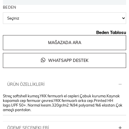
BEDEN
Beden Tablosu
MAĞAZADA ARA
WHATSAPP DESTEK
ÜRÜN ÖZELLIKLERI
Streç softshell kumaş.YKK fermuarlı el cepleri.Çabuk kuruma.Kaynak
kapamalı cep fermuar çevresi.YKK fermuarlı arka cep.Printed HH
logo.UPF 50+. Normal kesim.320gr/m2.%94 polyamid.%6 elastan.Çok
amaçlı pantolon.
ÖDEME SEÇENEKLERI