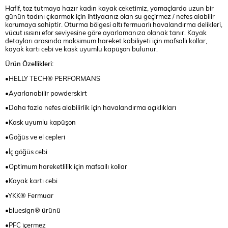
Hafif, toz tutmaya hazır kadın kayak ceketimiz, yamaçlarda uzun bir
günün tadını çıkarmak için ihtiyacınız olan su geçirmez / nefes alabilir
korumaya sahiptir. Oturma bölgesi altı fermuarlı havalandırma delikleri,
vücut ısısını efor seviyesine göre ayarlamanıza olanak tanır. Kayak
detayları arasında maksimum hareket kabiliyeti için mafsallı kollar,
kayak kartı cebi ve kask uyumlu kapüşon bulunur.
Ürün Özellikleri:
•HELLY TECH® PERFORMANS
•Ayarlanabilir powderskirt
•Daha fazla nefes alabilirlik için havalandırma açıklıkları
•Kask uyumlu kapüşon
•Göğüs ve el cepleri
•İç göğüs cebi
•Optimum hareketlilik için mafsallı kollar
•Kayak kartı cebi
•YKK® Fermuar
•bluesign® ürünü
•PFC içermez