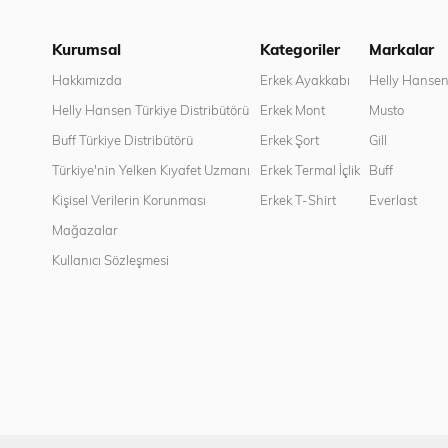
Kurumsal
Kategoriler
Markalar
Hakkımızda
Erkek Ayakkabı
Helly Hanse
Helly Hansen Türkiye Distribütörü
Erkek Mont
Musto
Buff Türkiye Distribütörü
Erkek Şort
Gill
Türkiye'nin Yelken Kıyafet Uzmanı
Erkek Termal İçlik
Buff
Kişisel Verilerin Korunması
Erkek T-Shirt
Everlast
Mağazalar
Kullanıcı Sözleşmesi