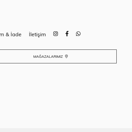
im & İade
İletişim
MAĞAZALARIMIZ