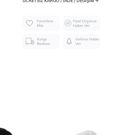
ÜCRETSIZ KARGO / İADE / DEĞIŞIM
Favorilere
Fiyat Düşünce
Ekle
Haber Ver
Kargo
Gelince Haber
Bedava
Ver