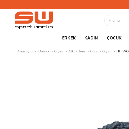
ERKEK
KADIN
ÇOCUK
Anasayfa
Unisex
Giyim
Atkı - Bere
Günlük Giyim
HH WOO