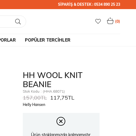
SİPARİŞ & DESTEK : 0534 890 25 23
0
PORLAR
POPÜLER TERCİHLER
HH WOOL KNIT
BEANIE
Stok Kodu
(HHA.68071)
157,00TL
117,75TL
Helly Hansen
Ürün stoklarımızda kalmamıştır.