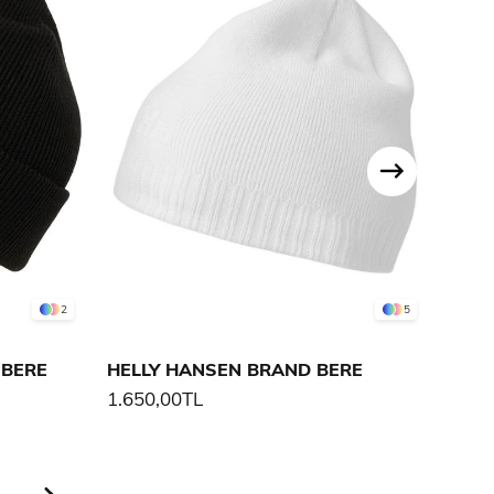
2
5
 BERE
HELLY HANSEN BRAND BERE
HEL
1.650,00TL
1.65