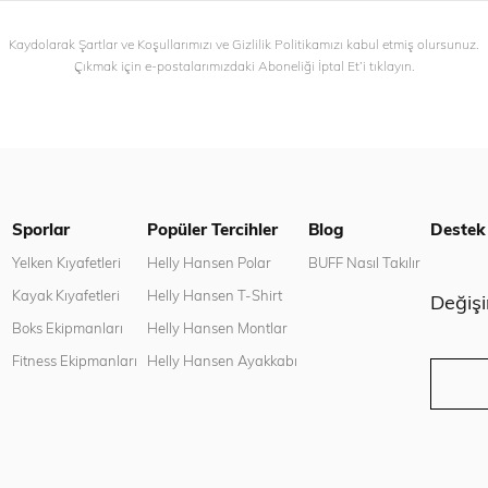
Kaydolarak Şartlar ve Koşullarımızı ve Gizlilik Politikamızı kabul etmiş olursunuz.
Çıkmak için e-postalarımızdaki Aboneliği İptal Et’i tıklayın.
Sporlar
Popüler Tercihler
Blog
Destek
n
Yelken Kıyafetleri
Helly Hansen Polar
BUFF Nasıl Takılır
Kayak Kıyafetleri
Helly Hansen T-Shirt
Değiş
Boks Ekipmanları
Helly Hansen Montlar
Fitness Ekipmanları
Helly Hansen Ayakkabı