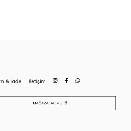
im & İade
İletişim
MAĞAZALARIMIZ