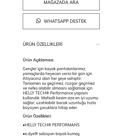
MAĞAZADA ARA
WHATSAPP DESTEK
ÜRÜN ÖZELLIKLERI
Ürün Açıklaması:
Gençler için kayak pantolonlarımız,
yamaçlarda heyecan verici bir gün için
ihtiyacınız olan her şeye sahiptir.
Tamamen su geçirmez, rüzgar geçirmez
ve nefes alabilir olmasını sağlamak için
HELLY TECH® Performance yapısını
kullandık. Mafsallı kesim size en iyi uyumu
sağlar; uzatılabilir bacak uzunluğu hızla
büyüyen çocuklara hitap eder.
Ürün Özellikleri:
•HELLY TECH® PERFORMANS
•e.dye® solüsyon boyalı kumaş