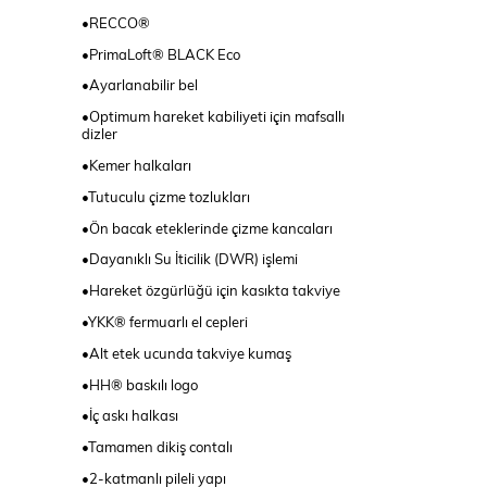
•RECCO®
•PrimaLoft® BLACK Eco
•Ayarlanabilir bel
•Optimum hareket kabiliyeti için mafsallı
dizler
•Kemer halkaları
•Tutuculu çizme tozlukları
•Ön bacak eteklerinde çizme kancaları
•Dayanıklı Su İticilik (DWR) işlemi
•Hareket özgürlüğü için kasıkta takviye
•YKK® fermuarlı el cepleri
•Alt etek ucunda takviye kumaş
•HH® baskılı logo
•İç askı halkası
•Tamamen dikiş contalı
•2-katmanlı pileli yapı