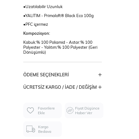
•Uzatılabilir Uzunluk
•YALITIM - Primaloft® Black Eco 100g
•PFC içermez
Kompozisyon:
Kabuk:% 100 Poliamid - Astar:% 100
Polyester - Yalıtım:% 100 Polyester (Geri
Dönüşümlü)
ÖDEME SEÇENEKLERI
ÜCRETSIZ KARGO / İADE / DEĞIŞIM
Favorilere
Fiyat Düşünce
Ekle
Haber Ver
Kargo
Bedava