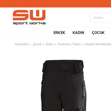
ERKEK
KADIN
ÇOCUK
Anasayfa
Çocuk
Giyim
Pantolon / Tulum
Kayak / Snowboard