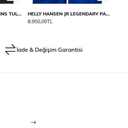
HELLY HANSEN K RIDER 2 INS TULUM
HELLY HANSEN JR LEGENDARY PANTOLON
8.950,00TL
8.95
İade & Değişim Garantisi