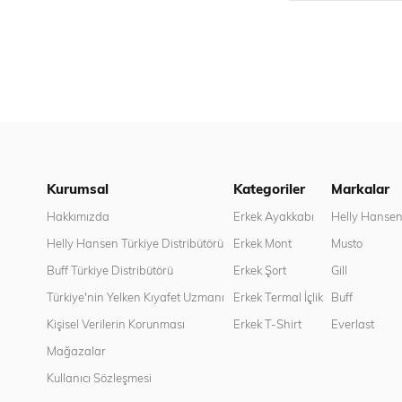
Kurumsal
Kategoriler
Markalar
Hakkımızda
Erkek Ayakkabı
Helly Hanse
Helly Hansen Türkiye Distribütörü
Erkek Mont
Musto
Buff Türkiye Distribütörü
Erkek Şort
Gill
Türkiye'nin Yelken Kıyafet Uzmanı
Erkek Termal İçlik
Buff
Kişisel Verilerin Korunması
Erkek T-Shirt
Everlast
Mağazalar
Kullanıcı Sözleşmesi