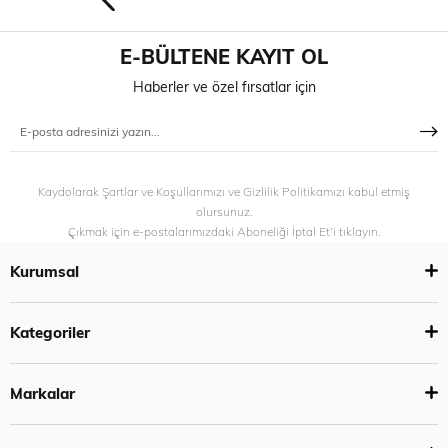
E-BÜLTENE KAYIT OL
Haberler ve özel fırsatlar için
Kaydolarak Şartlar ve Koşullarımızı ve Gizlilik Politikamızı kabul etmiş
olursunuz.
Çıkmak için e-postalarımızdaki Aboneliği İptal Et’i tıklayın.
Kurumsal
Kategoriler
Markalar