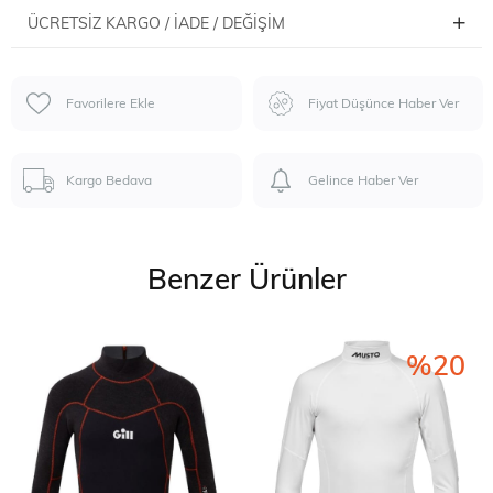
ÜCRETSIZ KARGO / İADE / DEĞIŞIM
Favorilere Ekle
Fiyat Düşünce Haber Ver
Kargo Bedava
Gelince Haber Ver
Benzer Ürünler
%20