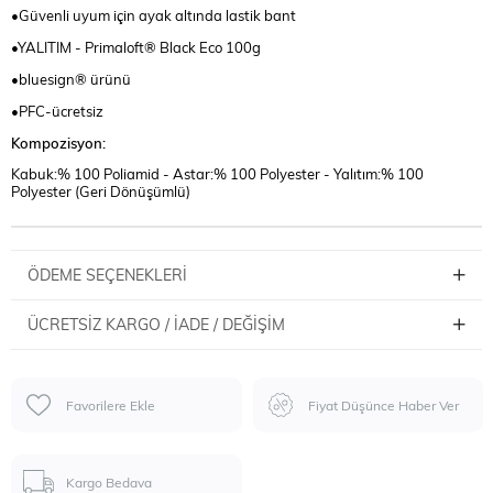
•Güvenli uyum için ayak altında lastik bant
•YALITIM - Primaloft® Black Eco 100g
•bluesign® ürünü
•PFC-ücretsiz
Kompozisyon:
Kabuk:% 100 Poliamid - Astar:% 100 Polyester - Yalıtım:% 100
Polyester (Geri Dönüşümlü)
ÖDEME SEÇENEKLERI
ÜCRETSIZ KARGO / İADE / DEĞIŞIM
Favorilere Ekle
Fiyat Düşünce Haber Ver
Kargo Bedava