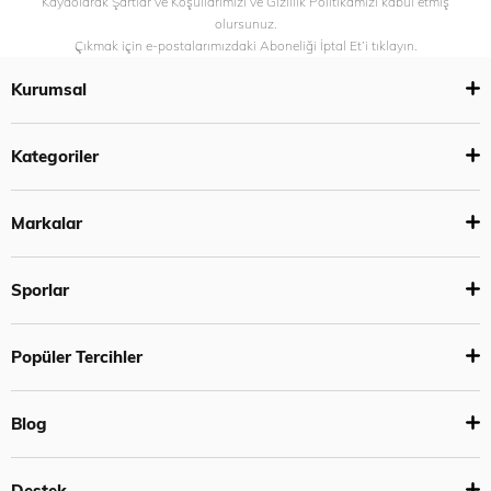
Kaydolarak Şartlar ve Koşullarımızı ve Gizlilik Politikamızı kabul etmiş
olursunuz.
Çıkmak için e-postalarımızdaki Aboneliği İptal Et’i tıklayın.
Kurumsal
Kategoriler
Markalar
Sporlar
Popüler Tercihler
Blog
Destek