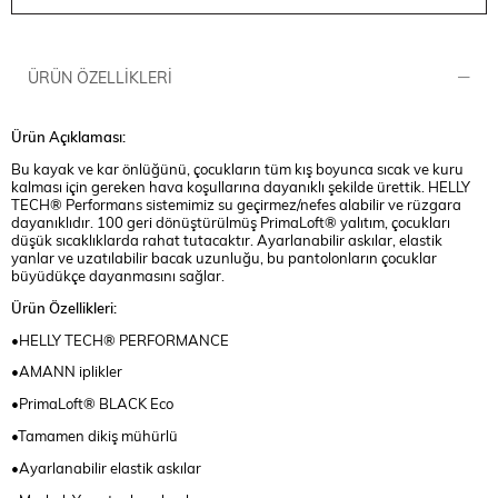
ÜRÜN ÖZELLIKLERI
Ürün Açıklaması:
Bu kayak ve kar önlüğünü, çocukların tüm kış boyunca sıcak ve kuru
kalması için gereken hava koşullarına dayanıklı şekilde ürettik. HELLY
TECH® Performans sistemimiz su geçirmez/nefes alabilir ve rüzgara
dayanıklıdır. 100 geri dönüştürülmüş PrimaLoft® yalıtım, çocukları
düşük sıcaklıklarda rahat tutacaktır. Ayarlanabilir askılar, elastik
yanlar ve uzatılabilir bacak uzunluğu, bu pantolonların çocuklar
büyüdükçe dayanmasını sağlar.
Ürün Özellikleri:
•HELLY TECH® PERFORMANCE
•AMANN iplikler
•PrimaLoft® BLACK Eco
•Tamamen dikiş mühürlü
•Ayarlanabilir elastik askılar