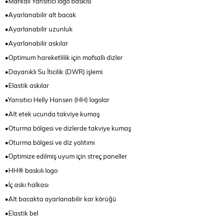
•Markalı Yansıtıcı logo baskısı
•Ayarlanabilir alt bacak
•Ayarlanabilir uzunluk
•Ayarlanabilir askılar
•Optimum hareketlilik için mafsallı dizler
•Dayanıklı Su İticilik (DWR) işlemi
•Elastik askılar
•Yansıtıcı Helly Hansen (HH) logolar
•Alt etek ucunda takviye kumaş
•Oturma bölgesi ve dizlerde takviye kumaş
•Oturma bölgesi ve diz yalıtımı
•Optimize edilmiş uyum için streç paneller
•HH® baskılı logo
•İç askı halkası
•Alt bacakta ayarlanabilir kar körüğü
•Elastik bel