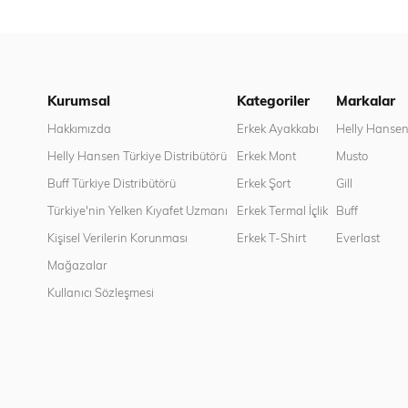
Kurumsal
Kategoriler
Markalar
Hakkımızda
Erkek Ayakkabı
Helly Hanse
Helly Hansen Türkiye Distribütörü
Erkek Mont
Musto
Buff Türkiye Distribütörü
Erkek Şort
Gill
Türkiye'nin Yelken Kıyafet Uzmanı
Erkek Termal İçlik
Buff
Kişisel Verilerin Korunması
Erkek T-Shirt
Everlast
Mağazalar
Kullanıcı Sözleşmesi