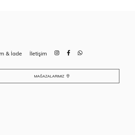
im & İade
İletişim
MAĞAZALARIMIZ