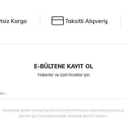
tsiz Kargo
Taksitli Alışveriş
E-BÜLTENE KAYIT OL
Haberler ve özel fırsatlar için
Kaydolarak Şartlar ve Koşullarımızı ve Gizlilik Politikamızı kabul etmiş olursunuz.
Çıkmak için e-postalarımızdaki Aboneliği İptal Et’i tıklayın.