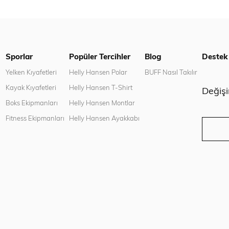
Sporlar
Popüler Tercihler
Blog
Destek
n
Yelken Kıyafetleri
Helly Hansen Polar
BUFF Nasıl Takılır
Kayak Kıyafetleri
Helly Hansen T-Shirt
Değiş
Boks Ekipmanları
Helly Hansen Montlar
Fitness Ekipmanları
Helly Hansen Ayakkabı