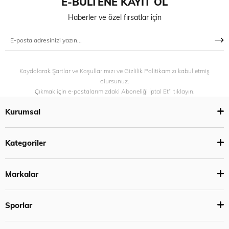
E-BÜLTENE KAYIT OL
Haberler ve özel fırsatlar için
Kaydolarak Şartlar ve Koşullarımızı ve Gizlilik Politikamızı kabul etmiş
olursunuz.
Çıkmak için e-postalarımızdaki Aboneliği İptal Et’i tıklayın.
Kurumsal
Kategoriler
Markalar
Sporlar