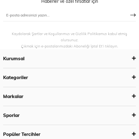
Haberler ve özel fırsatlar için
Kaydolarak Şartlar ve Koşullarımızı ve Gizlilik Politikamızı kabul etmiş
olursunuz.
Çıkmak için e-postalarımızdaki Aboneliği İptal Et’i tıklayın.
Kurumsal
Kategoriler
Markalar
Sporlar
Popüler Tercihler