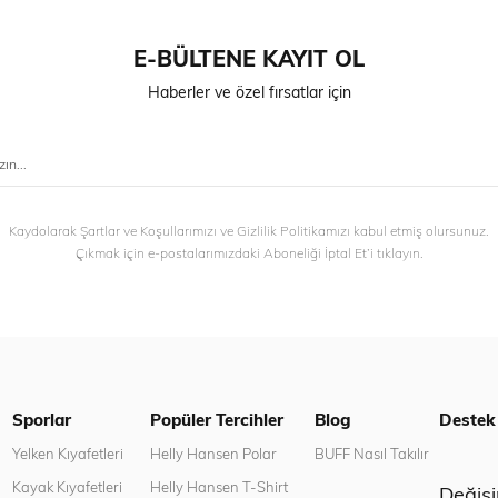
E-BÜLTENE KAYIT OL
Haberler ve özel fırsatlar için
Kaydolarak Şartlar ve Koşullarımızı ve Gizlilik Politikamızı kabul etmiş olursunuz.
Çıkmak için e-postalarımızdaki Aboneliği İptal Et’i tıklayın.
Sporlar
Popüler Tercihler
Blog
Destek
n
Yelken Kıyafetleri
Helly Hansen Polar
BUFF Nasıl Takılır
Kayak Kıyafetleri
Helly Hansen T-Shirt
Değiş