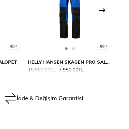
2
1
SALOPET
HELLY HANSEN SKAGEN PRO SALOPET
GIL
15.900,00TL
7.950,00TL
12.6
İade & Değişim Garantisi