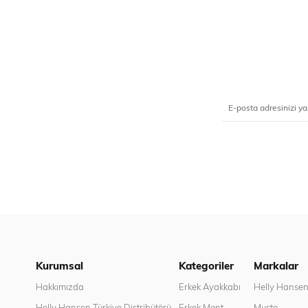
Kurumsal
Kategoriler
Markalar
Hakkımızda
Erkek Ayakkabı
Helly Hanse
Helly Hansen Türkiye Distribütörü
Erkek Mont
Musto