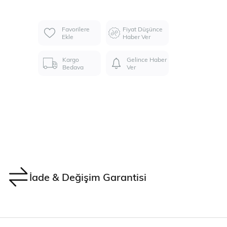
Favorilere
Fiyat Düşünce
Ekle
Haber Ver
Kargo
Gelince Haber
Bedava
Ver
İade & Değişim Garantisi