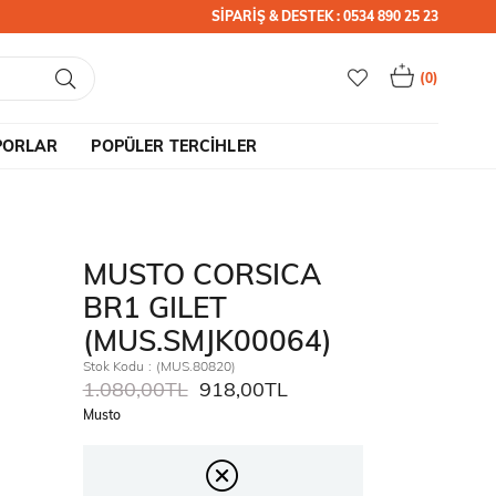
SİPARİŞ & DESTEK : 0534 890 25 23
0
PORLAR
POPÜLER TERCİHLER
MUSTO CORSICA
BR1 GILET
(MUS.SMJK00064)
Stok Kodu
(MUS.80820)
1.080,00TL
918,00TL
Musto