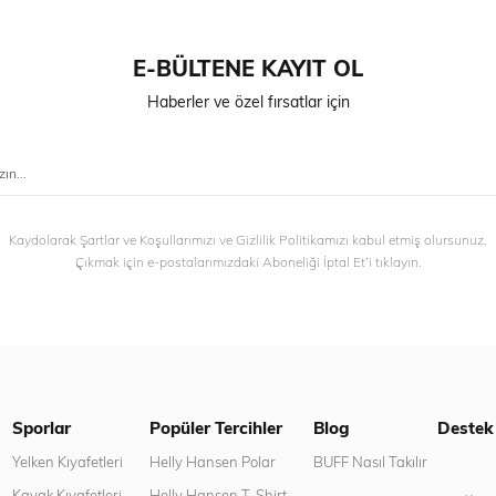
E-BÜLTENE KAYIT OL
Haberler ve özel fırsatlar için
Kaydolarak Şartlar ve Koşullarımızı ve Gizlilik Politikamızı kabul etmiş olursunuz.
Çıkmak için e-postalarımızdaki Aboneliği İptal Et’i tıklayın.
Sporlar
Popüler Tercihler
Blog
Destek
n
Yelken Kıyafetleri
Helly Hansen Polar
BUFF Nasıl Takılır
Kayak Kıyafetleri
Helly Hansen T-Shirt