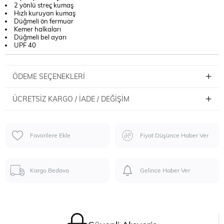
2 yönlü streç kumaş
Hızlı kuruyan kumaş
Düğmeli ön fermuar
Kemer halkaları
Düğmeli bel ayarı
UPF 40
ÖDEME SEÇENEKLERI
ÜCRETSIZ KARGO / İADE / DEĞIŞIM
Favorilere Ekle
Fiyat Düşünce Haber Ver
Kargo Bedava
Gelince Haber Ver