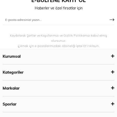
E-BÜLTENE KAYIT OL
Haberler ve özel fırsatlar için
Kaydolarak Şartlar ve Koşullarımızı ve Gizlilik Politikamızı kabul etmiş
olursunuz.
Çıkmak için e-postalarımızdaki Aboneliği İptal Et’i tıklayın.
Kurumsal
Kategoriler
Markalar
Sporlar