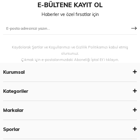
E-BÜLTENE KAYIT OL
Haberler ve özel fırsatlar için
Kaydolarak Şartlar ve Koşullarımızı ve Gizlilik Politikamızı kabul etmiş
olursunuz.
Çıkmak için e-postalarımızdaki Aboneliği İptal Et’i tıklayın.
Kurumsal
Kategoriler
Markalar
Sporlar