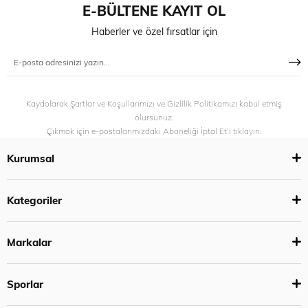
E-BÜLTENE KAYIT OL
Haberler ve özel fırsatlar için
Kaydolarak Şartlar ve Koşullarımızı ve Gizlilik Politikamızı kabul etmiş
olursunuz.
Çıkmak için e-postalarımızdaki Aboneliği İptal Et’i tıklayın.
Kurumsal
Kategoriler
Markalar
Sporlar