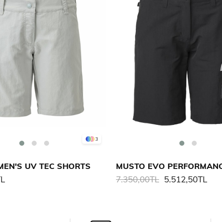
3
MEN'S UV TEC SHORTS
TL
7.350,00TL
5.512,50TL