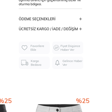
aşınma direnci için güçlendirilmiş dizler ve
oturma bölgesi.
ÖDEME SEÇENEKLERI
ÜCRETSIZ KARGO / İADE / DEĞIŞIM
Favorilere
Fiyat Düşünce
Ekle
Haber Ver
Kargo
Gelince Haber
Bedava
Ver
%25
%25