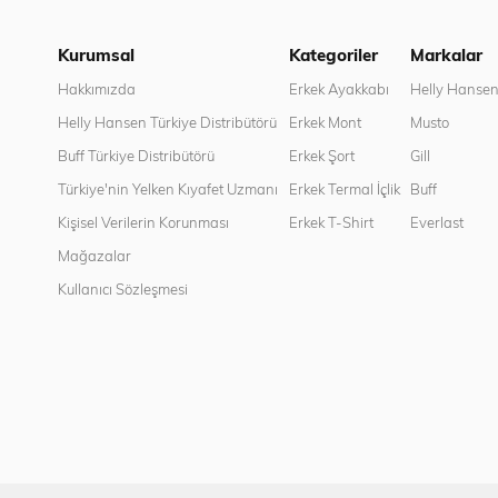
Kurumsal
Kategoriler
Markalar
Hakkımızda
Erkek Ayakkabı
Helly Hanse
Helly Hansen Türkiye Distribütörü
Erkek Mont
Musto
Buff Türkiye Distribütörü
Erkek Şort
Gill
Türkiye'nin Yelken Kıyafet Uzmanı
Erkek Termal İçlik
Buff
Kişisel Verilerin Korunması
Erkek T-Shirt
Everlast
Mağazalar
Kullanıcı Sözleşmesi