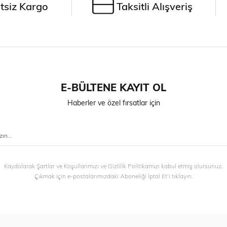
tsiz Kargo
Taksitli Alışveriş
E-BÜLTENE KAYIT OL
Haberler ve özel fırsatlar için
Kaydolarak Şartlar ve Koşullarımızı ve Gizlilik Politikamızı kabul etmiş olursunuz.
Çıkmak için e-postalarımızdaki Aboneliği İptal Et’i tıklayın.