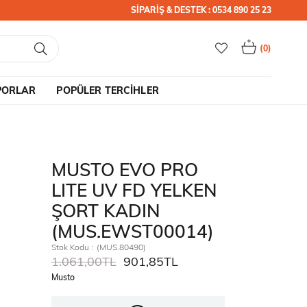
SİPARİŞ & DESTEK : 0534 890 25 23
0
PORLAR
POPÜLER TERCİHLER
MUSTO EVO PRO
LITE UV FD YELKEN
ŞORT KADIN
(MUS.EWST00014)
Stok Kodu
(MUS.80490)
1.061,00TL
901,85TL
Musto