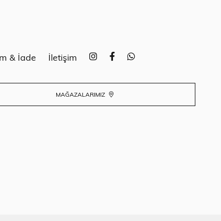
im & İade
İletişim
MAĞAZALARIMIZ