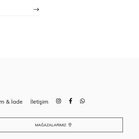
im & İade
İletişim
MAĞAZALARIMIZ