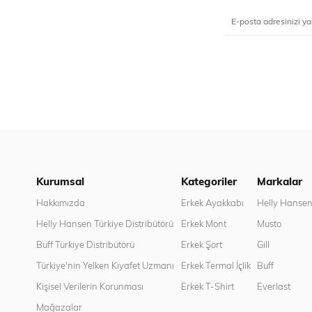
Kurumsal
Kategoriler
Markalar
Hakkımızda
Erkek Ayakkabı
Helly Hanse
Helly Hansen Türkiye Distribütörü
Erkek Mont
Musto
Buff Türkiye Distribütörü
Erkek Şort
Gill
Türkiye'nin Yelken Kıyafet Uzmanı
Erkek Termal İçlik
Buff
Kişisel Verilerin Korunması
Erkek T-Shirt
Everlast
Mağazalar