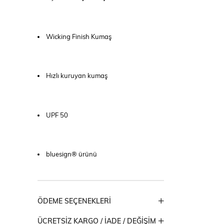
Wicking Finish Kumaş
Hızlı kuruyan kumaş
UPF 50
bluesign® ürünü
ÖDEME SEÇENEKLERI
ÜCRETSIZ KARGO / İADE / DEĞIŞIM