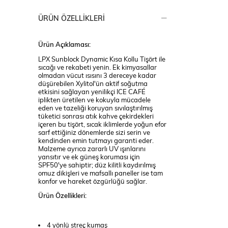
ÜRÜN ÖZELLIKLERI
Ürün Açıklaması:
LPX Sunblock Dynamic Kısa Kollu Tişört ile
sıcağı ve rekabeti yenin. Ek kimyasallar
olmadan vücut ısısını 3 dereceye kadar
düşürebilen Xylitol'ün aktif soğutma
etkisini sağlayan yenilikçi ICE CAFÉ
iplikten üretilen ve kokuyla mücadele
eden ve tazeliği koruyan sıvılaştırılmış
tüketici sonrası atık kahve çekirdekleri
içeren bu tişört, sıcak iklimlerde yoğun efor
sarf ettiğiniz dönemlerde sizi serin ve
kendinden emin tutmayı garanti eder.
Malzeme ayrıca zararlı UV ışınlarını
yansıtır ve ek güneş koruması için
SPF50'ye sahiptir; düz kilitli kaydırılmış
omuz dikişleri ve mafsallı paneller ise tam
konfor ve hareket özgürlüğü sağlar.
Ürün Özellikleri:
4 yönlü streç kumaş