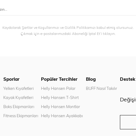
Kaydolarak Şartlar ve Koşullarımızı ve Gizlilik Politikamızı kabul etmiş olursunuz.
Çıkmak için e-postalarımızdaki Aboneliği İptal Et’i tıklayın.
Sporlar
Popüler Tercihler
Blog
Destek
n
Yelken Kıyafetleri
Helly Hansen Polar
BUFF Nasıl Takılır
Kayak Kıyafetleri
Helly Hansen T-Shirt
Değiş
Boks Ekipmanları
Helly Hansen Montlar
Fitness Ekipmanları
Helly Hansen Ayakkabı