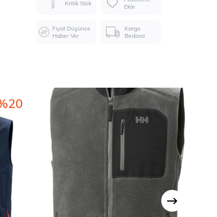
Kritik Stok
Ekle
Fiyat Düşünce
Kargo
Haber Ver
Bedava
%20