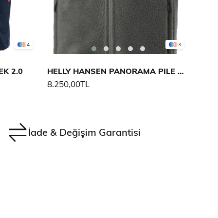
4
3
K 2.0
HELLY HANSEN PANORAMA PILE BLOCK YELEK
HELL
8.250,00TL
9.45
İade & Değişim Garantisi