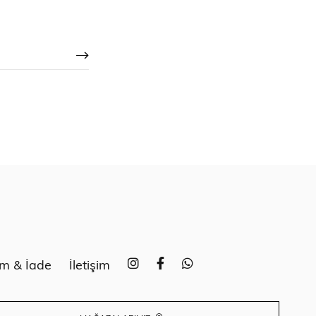
im & İade
İletişim