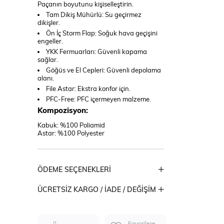
Paçanın boyutunu kişiselleştirin.
Tam Dikiş Mühürlü: Su geçirmez
dikişler.
Ön İç Storm Flap: Soğuk hava geçişini
engeller.
YKK Fermuarları: Güvenli kapama
sağlar.
Göğüs ve El Cepleri: Güvenli depolama
alanı.
File Astar: Ekstra konfor için.
PFC-Free: PFC içermeyen malzeme.
Kompozisyon:
Kabuk: %100 Poliamid
Astar: %100 Polyester
ÖDEME SEÇENEKLERI
ÜCRETSIZ KARGO / İADE / DEĞIŞIM
Favorilere