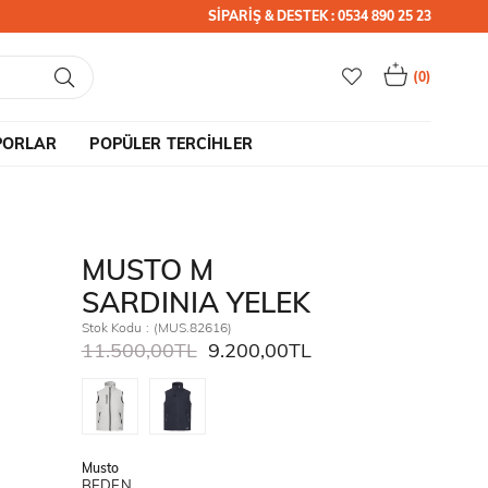
SİPARİŞ & DESTEK : 0534 890 25 23
0
PORLAR
POPÜLER TERCİHLER
MUSTO M
SARDINIA YELEK
Stok Kodu
(MUS.82616)
11.500,00TL
9.200,00TL
Musto
BEDEN