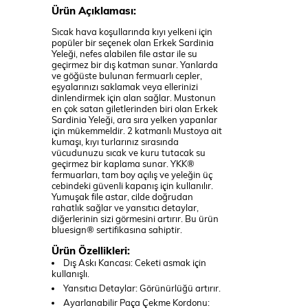
Ürün Açıklaması:
Sıcak hava koşullarında kıyı yelkeni için
popüler bir seçenek olan Erkek Sardinia
Yeleği, nefes alabilen file astar ile su
geçirmez bir dış katman sunar. Yanlarda
ve göğüste bulunan fermuarlı cepler,
eşyalarınızı saklamak veya ellerinizi
dinlendirmek için alan sağlar. Mustonun
en çok satan giletlerinden biri olan Erkek
Sardinia Yeleği, ara sıra yelken yapanlar
için mükemmeldir. 2 katmanlı Mustoya ait
kumaşı, kıyı turlarınız sırasında
vücudunuzu sıcak ve kuru tutacak su
geçirmez bir kaplama sunar. YKK®
fermuarları, tam boy açılış ve yeleğin üç
cebindeki güvenli kapanış için kullanılır.
Yumuşak file astar, cilde doğrudan
rahatlık sağlar ve yansıtıcı detaylar,
diğerlerinin sizi görmesini artırır. Bu ürün
bluesign® sertifikasına sahiptir.
Ürün Özellikleri:
Dış Askı Kancası: Ceketi asmak için
kullanışlı.
Yansıtıcı Detaylar: Görünürlüğü artırır.
Ayarlanabilir Paça Çekme Kordonu: