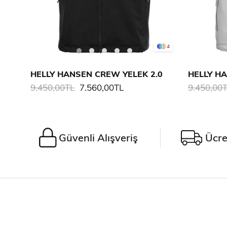
4
HELLY HANSEN CREW YELEK 2.0
HELLY H
9.450,00TL
7.560,00TL
9.450,00
Güvenli Alışveriş
Ücre