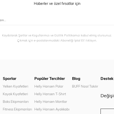
Haberler ve özel fırsatlar için
Kaydolarak Şartlar ve Koşullarımızı ve Gizlilik Politikamızı kabul etmiş olursunuz.
Çıkmak için e-postalarımızdaki Aboneliği İptal Et’i tıklayın.
Sporlar
Popüler Tercihler
Blog
Destek
n
Yelken Kıyafetleri
Helly Hansen Polar
BUFF Nasıl Takılır
Kayak Kıyafetleri
Helly Hansen T-Shirt
Değiş
Boks Ekipmanları
Helly Hansen Montlar
Fitness Ekipmanları
Helly Hansen Ayakkabı