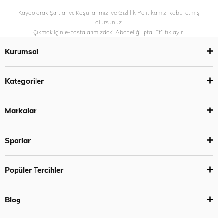
Kaydolarak Şartlar ve Koşullarımızı ve Gizlilik Politikamızı kabul etmiş
olursunuz.
Çıkmak için e-postalarımızdaki Aboneliği İptal Et’i tıklayın.
Kurumsal
Kategoriler
Markalar
Sporlar
Popüler Tercihler
Blog