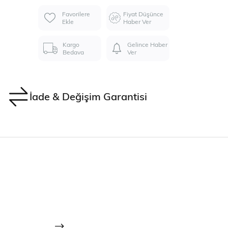
Favorilere
Fiyat Düşünce
Ekle
Haber Ver
Kargo
Gelince Haber
Bedava
Ver
İade & Değişim Garantisi