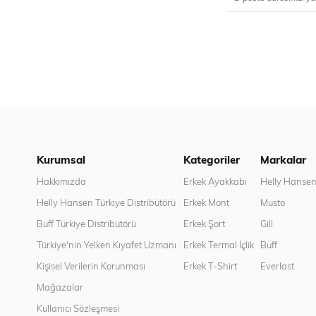
Kurumsal
Kategoriler
Markalar
Hakkımızda
Erkek Ayakkabı
Helly Hanse
Helly Hansen Türkiye Distribütörü
Erkek Mont
Musto
Buff Türkiye Distribütörü
Erkek Şort
Gill
Türkiye'nin Yelken Kıyafet Uzmanı
Erkek Termal İçlik
Buff
Kişisel Verilerin Korunması
Erkek T-Shirt
Everlast
Mağazalar
Kullanıcı Sözleşmesi