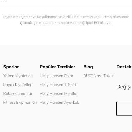
Kaydolarak Şartlar ve Koşullarımızı ve Gizlilik Politikamızı kabul etmiş olursunuz.
Çıkmak için e-postalarımızdaki Aboneliği İptal Et’i tıklayın.
Sporlar
Popüler Tercihler
Blog
Destek
n
Yelken Kıyafetleri
Helly Hansen Polar
BUFF Nasıl Takılır
Kayak Kıyafetleri
Helly Hansen T-Shirt
Değiş
Boks Ekipmanları
Helly Hansen Montlar
Fitness Ekipmanları
Helly Hansen Ayakkabı