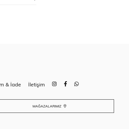
im & İade
İletişim
MAĞAZALARIMIZ