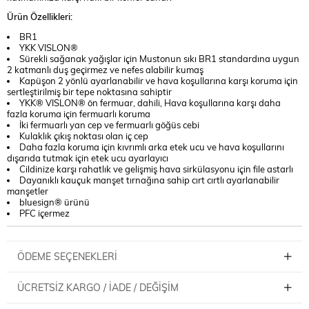
Ürün Özellikleri:
BR1
YKK VISLON®
Sürekli sağanak yağışlar için Mustonun sıkı BR1 standardına uygun
2 katmanlı duş geçirmez ve nefes alabilir kumaş
Kapüşon 2 yönlü ayarlanabilir ve hava koşullarına karşı koruma için
sertleştirilmiş bir tepe noktasına sahiptir
YKK® VISLON® ön fermuar, dahili, Hava koşullarına karşı daha
fazla koruma için fermuarlı koruma
İki fermuarlı yan cep ve fermuarlı göğüs cebi
Kulaklık çıkış noktası olan iç cep
Daha fazla koruma için kıvrımlı arka etek ucu ve hava koşullarını
dışarıda tutmak için etek ucu ayarlayıcı
Cildinize karşı rahatlık ve gelişmiş hava sirkülasyonu için file astarlı
Dayanıklı kauçuk manşet tırnağına sahip cırt cırtlı ayarlanabilir
manşetler
bluesign® ürünü
PFC içermez
ÖDEME SEÇENEKLERI
ÜCRETSIZ KARGO / İADE / DEĞIŞIM