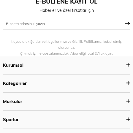
E-BÜLTENE KAYIT OL
Haberler ve özel fırsatlar için
Kaydolarak Şartlar ve Koşullarımızı ve Gizlilik Politikamızı kabul etmiş
olursunuz.
Çıkmak için e-postalarımızdaki Aboneliği İptal Et’i tıklayın.
Kurumsal
Kategoriler
Markalar
Sporlar