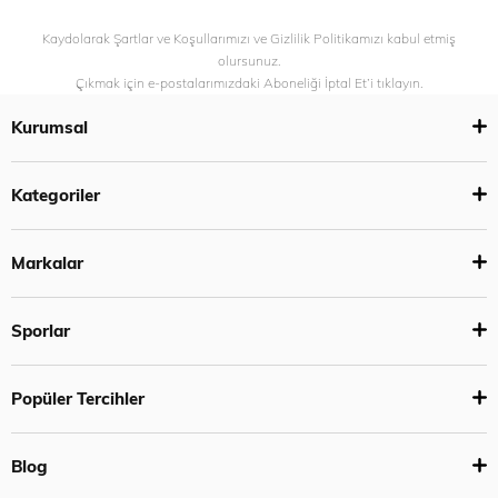
Kaydolarak Şartlar ve Koşullarımızı ve Gizlilik Politikamızı kabul etmiş
olursunuz.
Çıkmak için e-postalarımızdaki Aboneliği İptal Et’i tıklayın.
Kurumsal
Kategoriler
Markalar
Sporlar
Popüler Tercihler
Blog