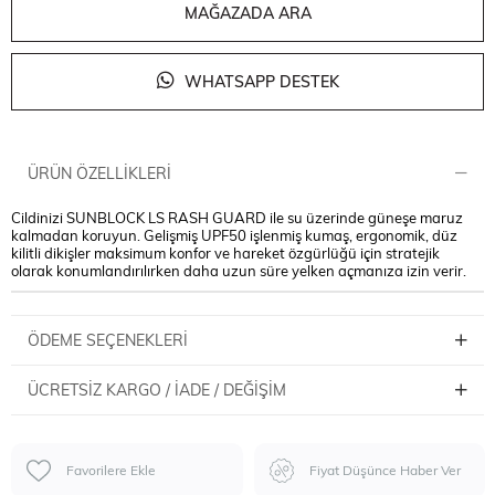
MAĞAZADA ARA
WHATSAPP DESTEK
ÜRÜN ÖZELLIKLERI
Cildinizi SUNBLOCK LS RASH GUARD ile su üzerinde güneşe maruz
kalmadan koruyun. Gelişmiş UPF50 işlenmiş kumaş, ergonomik, düz
kilitli dikişler maksimum konfor ve hareket özgürlüğü için stratejik
olarak konumlandırılırken daha uzun süre yelken açmanıza izin verir.
ÖDEME SEÇENEKLERI
ÜCRETSIZ KARGO / İADE / DEĞIŞIM
Favorilere Ekle
Fiyat Düşünce Haber Ver