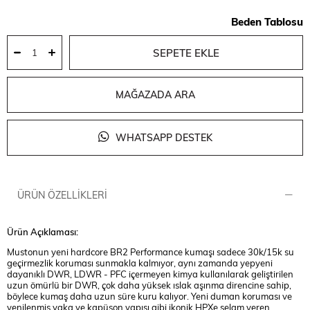
Beden Tablosu
MAĞAZADA ARA
WHATSAPP DESTEK
ÜRÜN ÖZELLIKLERI
Ürün Açıklaması:
Mustonun yeni hardcore BR2 Performance kumaşı sadece 30k/15k su
geçirmezlik koruması sunmakla kalmıyor, aynı zamanda yepyeni
dayanıklı DWR, LDWR - PFC içermeyen kimya kullanılarak geliştirilen
uzun ömürlü bir DWR, çok daha yüksek ıslak aşınma direncine sahip,
böylece kumaş daha uzun süre kuru kalıyor. Yeni duman koruması ve
yenilenmiş yaka ve kapüşon yapısı gibi ikonik HPXe selam veren