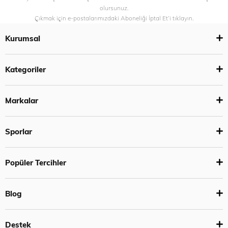
olursunuz.
Çıkmak için e-postalarımızdaki Aboneliği İptal Et’i tıklayın.
Kurumsal
Kategoriler
Markalar
Sporlar
Popüler Tercihler
Blog
Destek