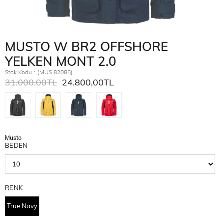
MUSTO W BR2 OFFSHORE
YELKEN MONT 2.0
Stok Kodu
(MUS.82085)
31.000,00TL
24.800,00TL
Musto
BEDEN
RENK
True Navy