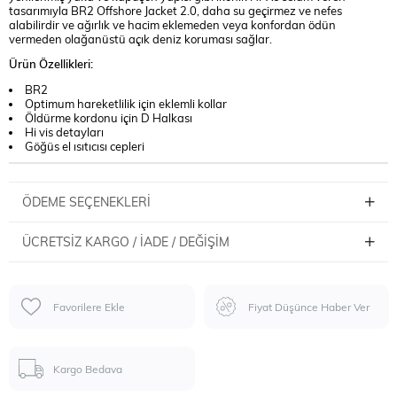
tasarımıyla BR2 Offshore Jacket 2.0, daha su geçirmez ve nefes
alabilirdir ve ağırlık ve hacim eklemeden veya konfordan ödün
vermeden olağanüstü açık deniz koruması sağlar.
Ürün Özellikleri:
BR2
Optimum hareketlilik için eklemli kollar
Öldürme kordonu için D Halkası
Hi vis detayları
Göğüs el ısıtıcısı cepleri
ÖDEME SEÇENEKLERI
ÜCRETSIZ KARGO / İADE / DEĞIŞIM
Favorilere Ekle
Fiyat Düşünce Haber Ver
Kargo Bedava