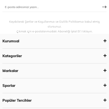
Kaydolarak Şartlar ve Koşullarımızı ve Gizlilik Politikamızı kabul etmiş
olursunuz.
Çıkmak için e-postalarımızdaki Aboneliği İptal Et’i tıklayın.
Kurumsal
Kategoriler
Markalar
Sporlar
Popüler Tercihler